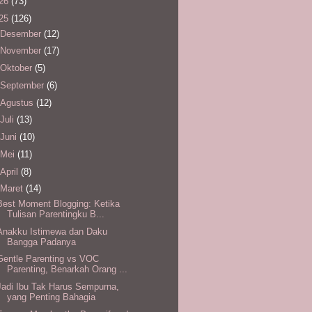
26
(73)
25
(126)
Desember
(12)
November
(17)
Oktober
(5)
September
(6)
Agustus
(12)
Juli
(13)
Juni
(10)
Mei
(11)
April
(8)
Maret
(14)
Best Moment Blogging: Ketika
Tulisan Parentingku B...
Anakku Istimewa dan Daku
Bangga Padanya
Gentle Parenting vs VOC
Parenting, Benarkah Orang ...
Jadi Ibu Tak Harus Sempurna,
yang Penting Bahagia