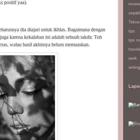
 positif yaa).
review
sepak
Tekno
arusnya dia diajari untuk ikhlas. Bagaimana dengan
tips
juga karena kekalahan ini adalah sebuah takdir. Toh
tips m
eras, walau hasil akhirnya belum memuaskan.
travel
work
writing
Lapo