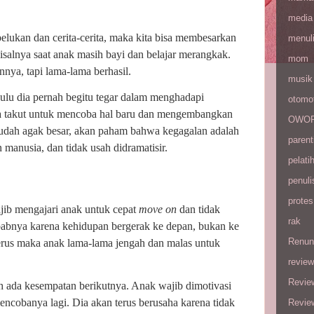
media
elukan dan cerita-cerita, maka kita bisa membesarkan
menul
salnya saat anak masih bayi dan belajar merangkak.
mom
nya, tapi lama-lama berhasil.
musik
dulu dia pernah begitu tegar dalam menghadapi
otomot
sa takut untuk mencoba hal baru dan mengembangkan
OWOP 
 sudah agak besar, akan paham bahwa kegagalan adalah
parent
manusia, dan tidak usah didramatisir.
pelati
penuli
protes
jib mengajari anak untuk cepat
move on
dan tidak
rak
babnya karena kehidupan bergerak ke depan, bukan ke
Renun
terus maka anak lama-lama jengah dan malas untuk
review
Revie
h ada kesempatan berikutnya. Anak wajib dimotivasi
ncobanya lagi. Dia akan terus berusaha karena tidak
Revie