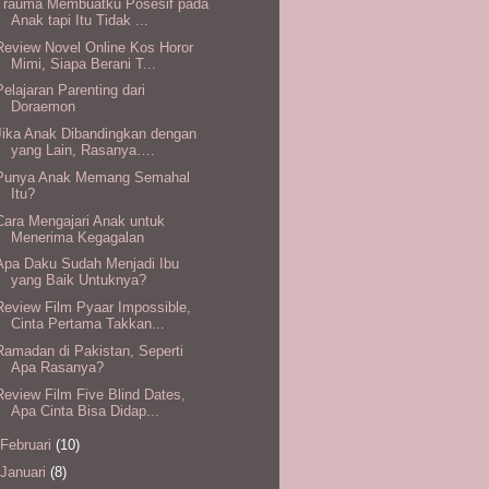
Trauma Membuatku Posesif pada
Anak tapi Itu Tidak ...
Review Novel Online Kos Horor
Mimi, Siapa Berani T...
Pelajaran Parenting dari
Doraemon
Jika Anak Dibandingkan dengan
yang Lain, Rasanya….
Punya Anak Memang Semahal
Itu?
Cara Mengajari Anak untuk
Menerima Kegagalan
Apa Daku Sudah Menjadi Ibu
yang Baik Untuknya?
Review Film Pyaar Impossible,
Cinta Pertama Takkan...
Ramadan di Pakistan, Seperti
Apa Rasanya?
Review Film Five Blind Dates,
Apa Cinta Bisa Didap...
Februari
(10)
Januari
(8)