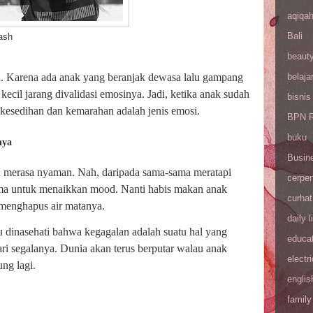
aqiqa
Bali
h
beaut
ya. Karena ada anak yang beranjak dewasa lalu gampang
belaja
kecil jarang divalidasi emosinya. Jadi, ketika anak sudah
bisnis
kesedihan dan kemarahan adalah jenis emosi.
BPN R
buku
nya
Busin
n merasa nyaman. Nah, daripada sama-sama meratapi
cerpe
ama untuk menaikkan mood. Nanti habis makan anak
curhat
 menghapus air matanya.
daily l
 dinasehati bahwa kegagalan adalah suatu hal yang
educa
ri segalanya. Dunia akan terus berputar walau anak
electri
ung lagi.
englis
family