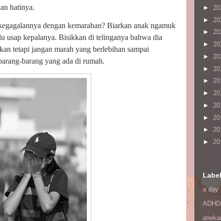
an hatinya.
►
20
►
20
s kegagalannya dengan kemarahan? Biarkan anak ngamuk
►
20
alu usap kepalanya. Bisikkan di telinganya bahwa dia
►
20
 Akan tetapi jangan marah yang berlebihan sampai
►
20
barang-barang yang ada di rumah.
►
20
►
20
►
20
►
20
►
20
►
20
►
20
Labe
a day 
ADHD
aneka