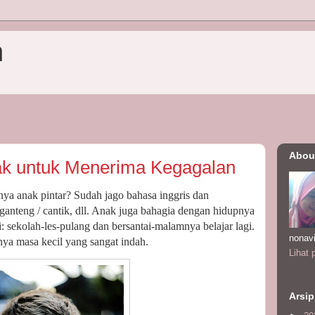
n
Abou
ak untuk Menerima Kegagalan
nya anak pintar? Sudah jago bahasa inggris dan
anteng / cantik, dll. Anak juga bahagia dengan hidupnya
i: sekolah-les-pulang dan bersantai-malamnya belajar lagi.
nonav
ya masa kecil yang sangat indah.
Lihat 
Arsip