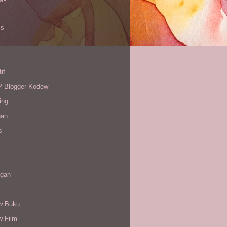
is
if
Blogger Kodew
ing
han
s
gan
w Buku
w Film