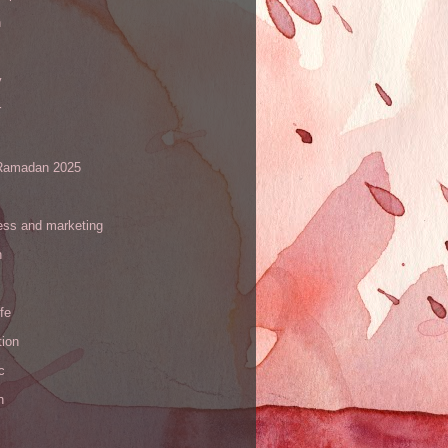
h
y
r
amadan 2025
ess and marketing
n
ife
tion
c
h