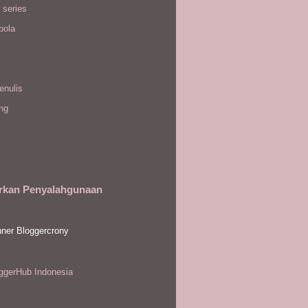
 series
bola
enulis
ing
rkan Penyalahgunaan