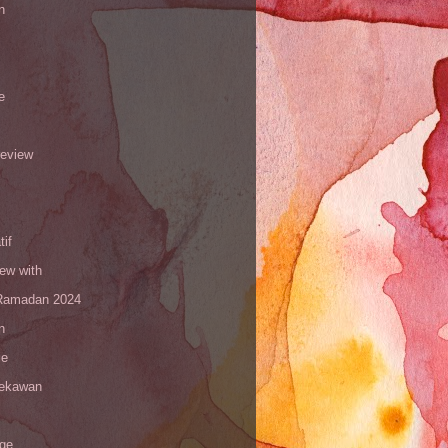
n
e
review
tif
iew with
amadan 2024
n
le
sekawan
age