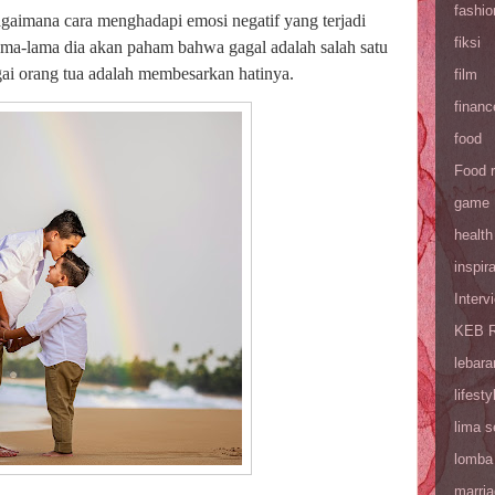
fashio
imana cara menghadapi emosi negatif yang terjadi
fiksi
lama-lama dia akan paham bahwa gagal adalah salah satu
bagai orang tua adalah membesarkan hatinya.
film
financ
food
Food 
game
health
inspira
Interv
KEB R
lebara
lifesty
lima 
lomba
marri