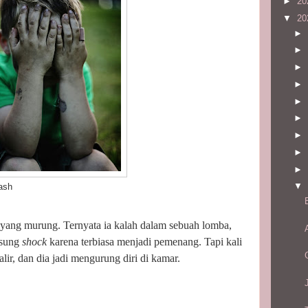
►
20
▼
20
►
►
►
►
►
►
►
►
►
▼
h
sayang murung. Ternyata ia kalah dalam sebuah lomba,
gsung
shock
karena terbiasa menjadi pemenang. Tapi kali
alir, dan dia jadi mengurung diri di kamar.