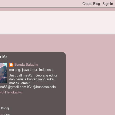
t Me
Bunda Saladin
malang, jawa timur, Indonesia
Just call me AVI. Seorang editor
dan penulis konten yang suka
masak. email:
ina86@gmail.com IG: @bundasaladin
profil lengkapku
 Blog