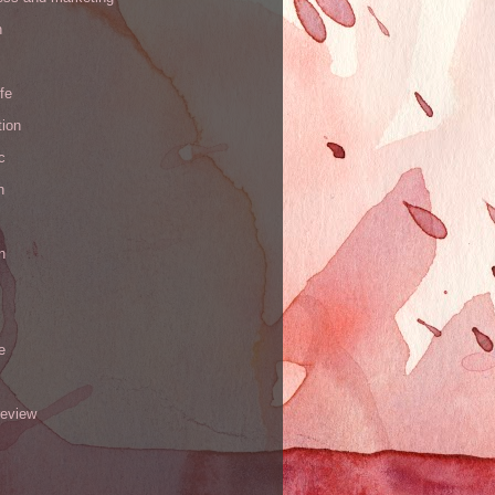
n
ife
tion
c
h
n
e
review