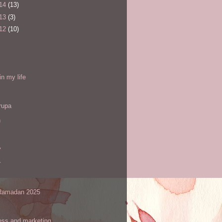
14
(13)
13
(3)
12
(10)
l
in my life
rupa
h
y
r
amadan 2025
ess and marketing