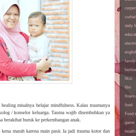
cerpe
curhat
daily l
educa
electri
englis
family
fashio
fiksi
film
financ
food
 healing misalnya belajar mindfulness. Kalau traumanya
ikolog / konselor keluarga. Tauma wajib disembuhkan ya
Food 
isa berakibat buruk ke perkembangan anak.
game
 kena marah karena main pasir. Ia jadi trauma kotor dan
health