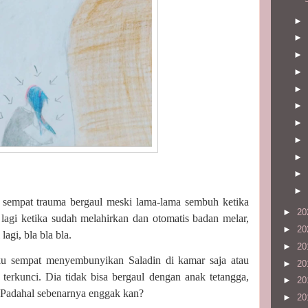
►
►
►
►
►
►
►
►
►
►
►
 sempat trauma bergaul meski lama-lama sembuh ketika
►
20
gi ketika sudah melahirkan dan otomatis badan melar,
►
20
lagi, bla bla bla.
►
20
ku sempat menyembunyikan Saladin di kamar saja atau
►
20
terkunci. Dia tidak bisa bergaul dengan anak tetangga,
►
20
y. Padahal sebenarnya enggak kan?
►
20