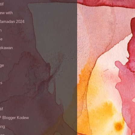
tif
iew with
amadan 2024
n
le
sekawan
age
is
if
Blogger Kodew
ing