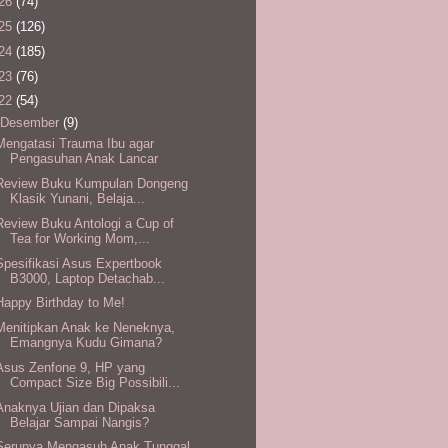
26
(74)
25
(126)
24
(185)
23
(76)
22
(54)
Desember
(9)
Mengatasi Trauma Ibu agar
Pengasuhan Anak Lancar
Review Buku Kumpulan Dongeng
Klasik Yunani, Belaja...
Review Buku Antologi a Cup of
Tea for Working Mom,...
Spesifikasi Asus Expertbook
B3000, Laptop Detachab...
Happy Birthday to Me!
Menitipkan Anak ke Neneknya,
Emangnya Kudu Gimana?
Asus Zenfone 9, HP yang
Compact Size Big Possibili...
Anaknya Ujian dan Dipaksa
Belajar Sampai Nangis?
Serunya Mengasuh Anak Tunggal