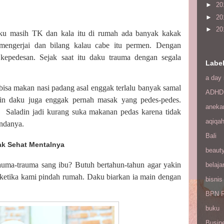
►
20
►
20
►
20
aku masih TK dan kala itu di rumah ada banyak kakak
 mengerjai dan bilang kalau cabe itu permen. Dengan
kepedesan. Sejak saat itu daku trauma dengan segala
Labe
a day 
isa makan nasi padang asal enggak terlalu banyak samal
ADHD
kin daku juga enggak pernah masak yang pedes-pedes.
aneka
.
Saladin jadi kurang suka makanan pedas karena tidak
aqiqa
undanya.
Bali
ak Sehat Mentalnya
beaut
auma-trauma sang ibu? Butuh bertahun-tahun agar yakin
belaja
i ketika kami pindah rumah. Daku biarkan ia main dengan
bisnis
BPN R
buku
Busin