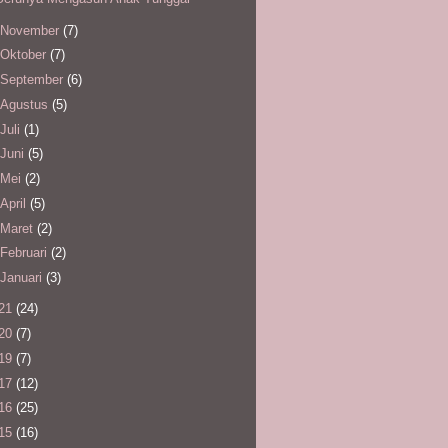
November
(7)
Oktober
(7)
September
(6)
Agustus
(5)
Juli
(1)
Juni
(5)
Mei
(2)
April
(5)
Maret
(2)
Februari
(2)
Januari
(3)
21
(24)
20
(7)
19
(7)
17
(12)
16
(25)
15
(16)