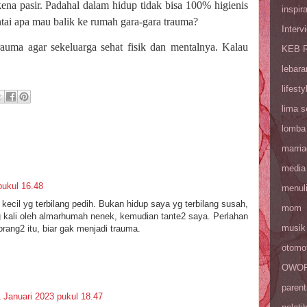
kena pasir. Padahal dalam hidup tidak bisa 100% higienis
inspira
ntai apa mau balik ke rumah gara-gara trauma?
Interv
auma agar sekeluarga sehat fisik dan mentalnya. Kalau
KEB R
lebara
lifesty
lima 
lomba
marri
media
ukul 16.48
menul
kecil yg terbilang pedih. Bukan hidup saya yg terbilang susah,
mom
ng kali oleh almarhumah nenek, kemudian tante2 saya. Perlahan
musik
ang2 itu, biar gak menjadi trauma.
otomot
OWOP 
parent
 Januari 2023 pukul 18.47