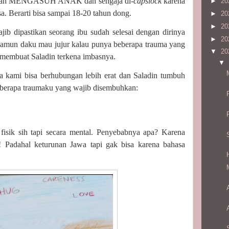
 adalah MENGASUH ANAK dan sengaja di-
capslock
karena
►
20
sa. Berarti bisa sampai 18-20 tahun dong.
►
20
►
20
b dipastikan seorang ibu sudah selesai dengan dirinya
►
20
 Namun daku mau jujur kalau punya beberapa trauma yang
▼
20
membuat Saladin terkena imbasnya.
▼
 kami bisa berhubungan lebih erat dan Saladin tumbuh
 beberapa traumaku yang wajib disembuhkan:
fisik sih tapi secara mental. Penyebabnya apa? Karena
)! Padahal keturunan Jawa tapi gak bisa karena bahasa