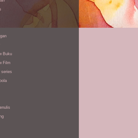
han
s
gan
w Buku
w Film
 series
bola
enulis
ing