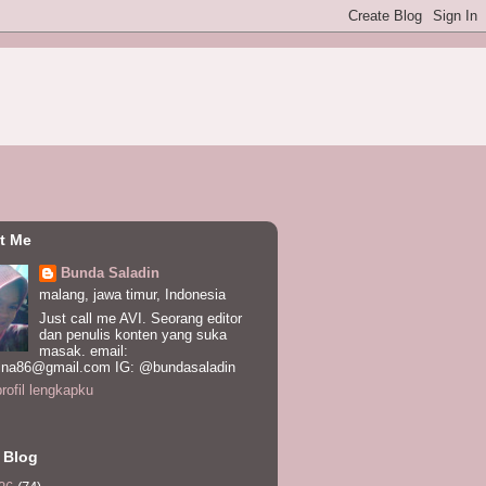
t Me
Bunda Saladin
malang, jawa timur, Indonesia
Just call me AVI. Seorang editor
dan penulis konten yang suka
masak. email:
ina86@gmail.com IG: @bundasaladin
profil lengkapku
 Blog