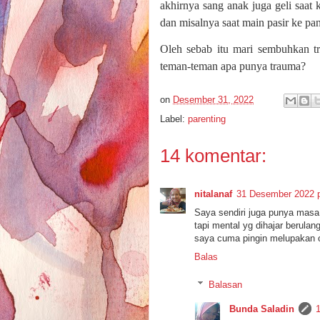
akhirnya sang anak juga geli saat 
dan misalnya saat main pasir ke pa
Oleh sebab itu mari sembuhkan tr
teman-teman apa punya trauma?
on
Desember 31, 2022
Label:
parenting
14 komentar:
nitalanaf
31 Desember 2022 p
Saya sendiri juga punya masa 
tapi mental yg dihajar berula
saya cuma pingin melupakan or
Balas
Balasan
Bunda Saladin
1