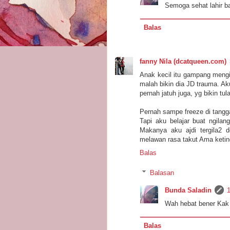
Semoga sehat lahir b
Balas
fanny Nila (dcatqueen.com)
Anak kecil itu gampang mengin
malah bikin dia JD trauma. Ak
pernah jatuh juga, yg bikin tu
Pernah sampe freeze di tangg
Tapi aku belajar buat ngilang
Makanya aku ajdi tergila2 
melawan rasa takut Ama ketin
Balas
Balasan
Bunda Saladin
1
Wah hebat bener Kak 
Balas