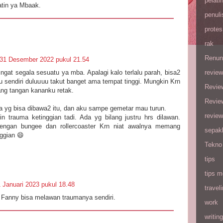
pelati
atin ya Mbaak.
penuli
protes
rak
Renun
31 Desember 2022 pukul 21.54
review
gat segala sesuatu ya mba. Apalagi kalo terlalu parah, bisa2
u sendiri duluuuu takut banget ama tempat tinggi. Mungkin Krn
Revie
lang tangan kananku retak.
Revie
a yg bisa dibawa2 itu, dan aku sampe gemetar mau turun.
review
in trauma ketinggian tadi. Ada yg bilang justru hrs dilawan.
dengan bungee dan rollercoaster Krn niat awalnya memang
sepak
ggian 😄
Tekno
tips
tips m
 Januari 2023 pukul 18.48
travel
Fanny bisa melawan traumanya sendiri.
work
writing