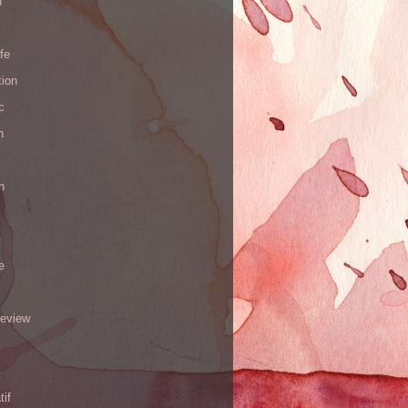
n
ife
tion
c
h
n
e
review
tif