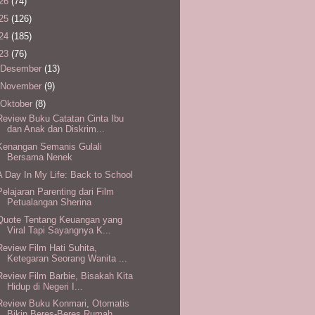
26
(74)
25
(126)
24
(185)
23
(76)
Desember
(13)
November
(9)
Oktober
(8)
Review Buku Catatan Cinta Ibu
dan Anak dan Diskrim...
Kenangan Semanis Gulali
Bersama Nenek
A Day In My Life: Back to School
Pelajaran Parenting dari Film
Petualangan Sherina
Quote Tentang Keuangan yang
Viral Tapi Sayangnya K...
Review Film Hati Suhita,
Ketegaran Seorang Wanita ...
Review Film Barbie, Bisakah Kita
Hidup di Negeri I...
Review Buku Konmari, Otomatis
Bikin Beres-Beres Rumah