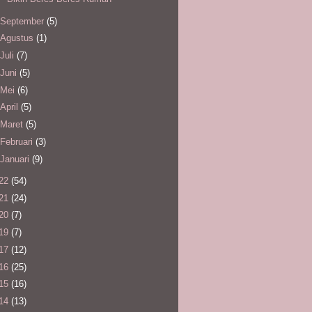
September
(5)
Agustus
(1)
Juli
(7)
Juni
(5)
Mei
(6)
April
(5)
Maret
(5)
Februari
(3)
Januari
(9)
22
(54)
21
(24)
20
(7)
19
(7)
17
(12)
16
(25)
15
(16)
14
(13)