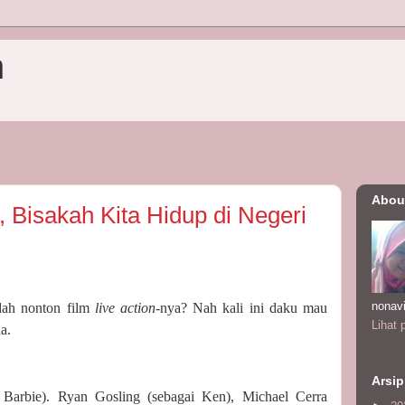
n
Abou
 Bisakah Kita Hidup di Negeri
nonav
dah nonton film
live action-
nya? Nah kali ini daku mau
Lihat 
a.
Arsip
 Barbie). Ryan Gosling (sebagai Ken), Michael Cerra