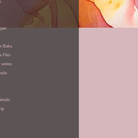
s
gan
w Buku
w Film
 series
bola
enulis
ing