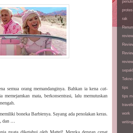
penuli
protes
rak
Renun
review
Revie
Revie
review
sepak
Tekno
tips
arena semua orang memandanginya. Bahkan ia kena
cat-
ia memejamkan mata, berkonsentrasi, lalu memutuskan
tips m
enengah.
travel
work
memiliki boneka Barbienya. Sayang ada penolakan keras.
i, dan …
writing
nia nyata diketahui oleh Mattel!
Mereka dengan cepat