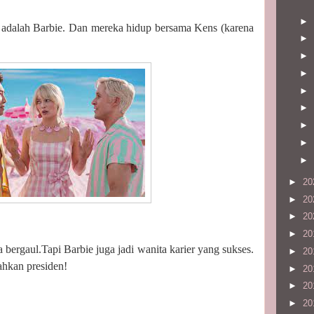
►
adalah Barbie. Dan mereka hidup bersama Kens (karena
►
►
►
►
►
►
►
►
►
20
►
20
►
20
►
20
 bergaul.Tapi Barbie juga jadi wanita karier yang sukses.
►
20
ahkan presiden!
►
20
►
20
►
20