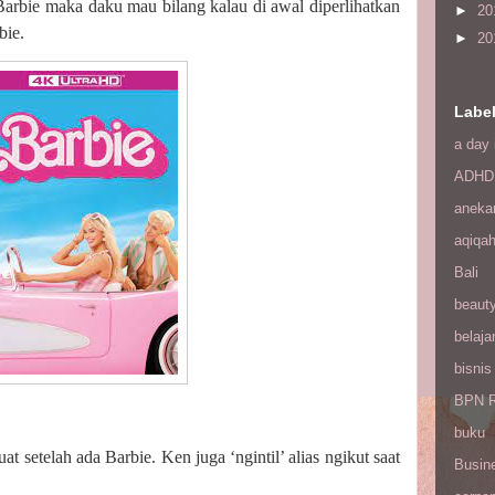
arbie maka daku mau bilang kalau di awal diperlihatkan
►
20
bie.
►
20
Labe
a day 
ADHD
aneka
aqiqa
Bali
beaut
belaja
bisnis
BPN R
buku
 setelah ada Barbie. Ken juga ‘ngintil’ alias ngikut saat
Busin