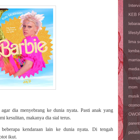
Interv
KEB R
lebara
lifesty
lima 
lomba
marri
media
menul
mom
musik
otomot
 agar dia menyebrang ke dunia nyata. Pasti anak yang
OWOP 
 kesulitan, makanya dia sial terus.
parent
 beberapa kendaraan lain ke dunia nyata. Di tengah
pelati
tot ikut.