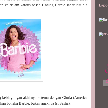
 ke dalam kardus besar. Untung Barbie sadar lalu dia
Lapo
ng kebingungan akhirnya ketemu dengan Gloria (America
nkan boneka Barbie, bukan anaknya (si Sasha).