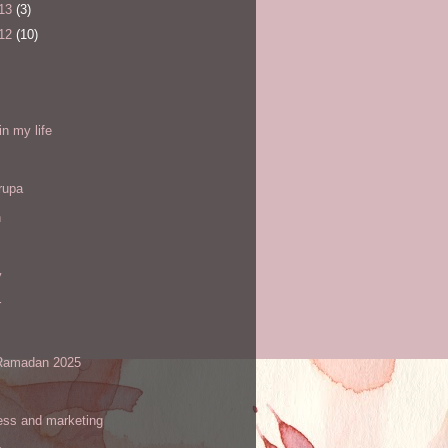
13
(3)
12
(10)
l
in my life
rupa
h
y
r
amadan 2025
ess and marketing