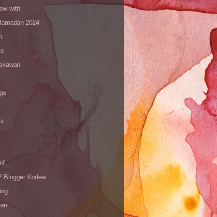
iew with
amadan 2024
n
le
sekawan
age
is
if
Blogger Kodew
ing
han