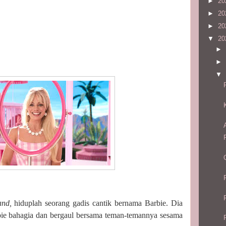
►
20
►
20
►
20
▼
20
►
►
▼
and,
hiduplah seorang gadis cantik bernama Barbie. Dia
rbie bahagia dan bergaul bersama teman-temannya sesama