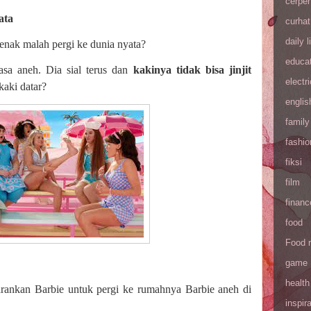
cerpe
ata
curhat
daily l
enak malah pergi ke dunia nyata?
educa
sa aneh. Dia sial terus dan
kakinya tidak bisa jinjit
electri
kaki datar?
englis
family
fashio
fiksi
film
financ
food
Food 
game
health
ankan Barbie untuk pergi ke rumahnya Barbie aneh di
inspira