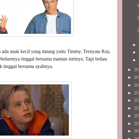
►
a ada anak kecil yang datang yaitu Timmy. Ternyata Ray,
►
ebelumnya tinggal bersama mantan istrinya. Tapi beliau
►
k tinggal bersama ayahnya.
►
20
►
20
►
20
►
20
►
20
►
20
►
20
►
20
►
20
►
20