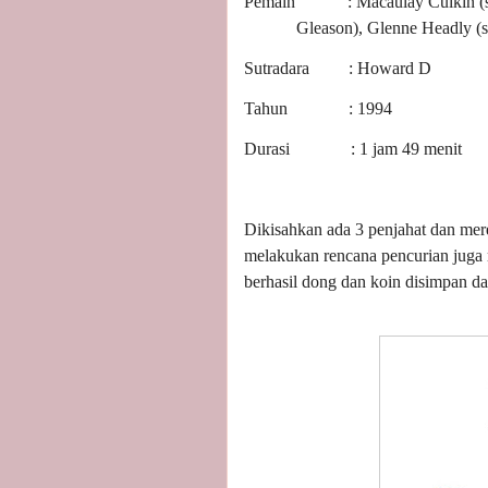
Pemain : Macaulay Culkin (seb
Gleason), Glenne Headly (s
Sutradara : Howard D
Tahun : 1994
Durasi : 1 jam 49 menit
Dikisahkan ada 3 penjahat dan mer
melakukan rencana pencurian juga
berhasil dong dan koin disimpan da