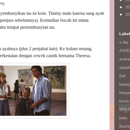
y
►
20
yembunyikan tas isi koin. Timmy malu karena sang ayah
►
20
dipenjara sebelumnya). Kemudian bocah ini minta
ahu tempat persembunyian tas.
Labe
a day 
 ayahnya (plus 2 penjahat lain). Ke kolam renang,
ADHD
berkenalan dengan cewek cantik bernama Theresa.
aneka
aqiqa
Bali
beaut
belaja
bisnis
BPN R
buku
Busin