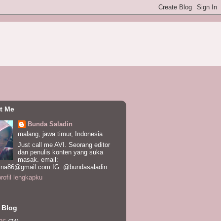
t Me
Bunda Saladin
malang, jawa timur, Indonesia
Just call me AVI. Seorang editor
dan penulis konten yang suka
masak. email:
ina86@gmail.com IG: @bundasaladin
profil lengkapku
 Blog