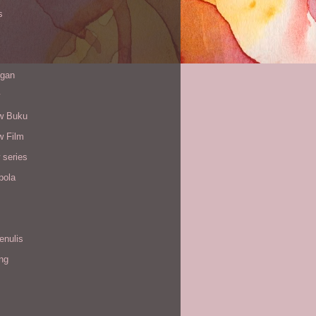
s
gan
w Buku
w Film
 series
bola
enulis
ing