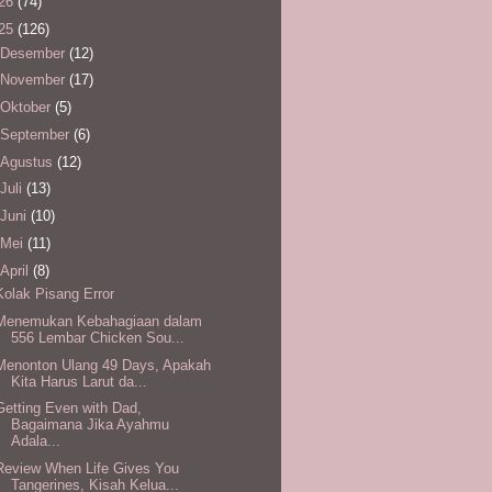
26
(74)
25
(126)
Desember
(12)
November
(17)
Oktober
(5)
September
(6)
Agustus
(12)
Juli
(13)
Juni
(10)
Mei
(11)
April
(8)
Kolak Pisang Error
Menemukan Kebahagiaan dalam
556 Lembar Chicken Sou...
Menonton Ulang 49 Days, Apakah
Kita Harus Larut da...
Getting Even with Dad,
Bagaimana Jika Ayahmu
Adala...
Review When Life Gives You
Tangerines, Kisah Kelua...