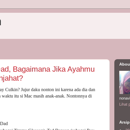
n
Abou
 Dad, Bagaimana Jika Ayahmu
njahat?
y Culkin? Jujur daku nonton ini karena ada dia dan
a waktu itu si Mac masih anak-anak. Nontonnya di
nonav
Lihat 
Arsip
 Dad