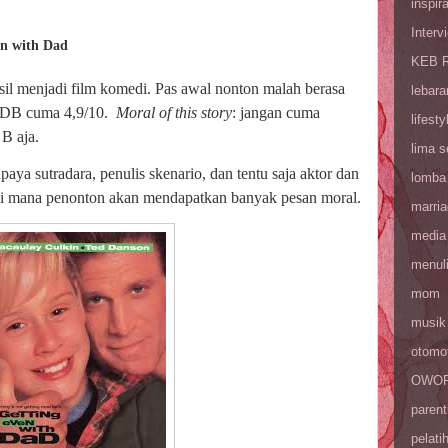
inspira
Interv
en with Dad
KEB R
asil menjadi film komedi. Pas awal nonton malah berasa
lebara
 IMDB cuma 4,9/10.
Moral of this story
: jangan cuma
lifesty
 B aja.
lima 
paya sutradara, penulis skenario, dan tentu saja aktor dan
lomba
 Di mana penonton akan mendapatkan banyak pesan moral.
marri
media
menul
mom
musik
otomot
OWOP 
parent
pelati