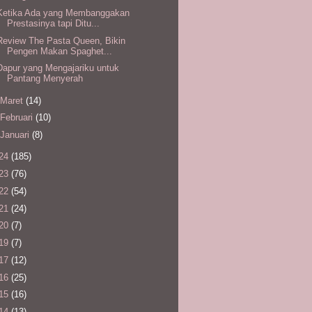
Ketika Ada yang Membanggakan
Prestasinya tapi Ditu...
Review The Pasta Queen, Bikin
Pengen Makan Spaghet...
Dapur yang Mengajariku untuk
Pantang Menyerah
Maret
(14)
Februari
(10)
Januari
(8)
24
(185)
23
(76)
22
(54)
21
(24)
20
(7)
19
(7)
17
(12)
16
(25)
15
(16)
14
(13)