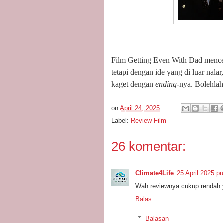
Film Getting Even With Dad mencer
tetapi dengan ide yang di luar nal
kaget dengan
ending-
nya. Bolehlah
on
April 24, 2025
Label:
Review Film
26 komentar:
Climate4Life
25 April 2025 p
Wah reviewnya cukup rendah y
Balas
Balasan