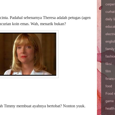
cerpe
curhat
 cinta. Padahal sebenarnya Theresa adalah petugas (agen
daily l
encurian koin emas. Wah, menarik bukan?
educa
electri
englis
family
fashio
fiksi
film
financ
food
Food 
game
ah Timmy membuat ayahnya bertobat? Nonton yuuk.
health