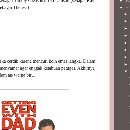
agai Timmy Gleason), Ted Danson (sebagai Ray
►
20
ebagai Theresa)
▼
20
►
►
►
►
►
►
►
eka cerdik karena mencuri koin emas langka. Dalam
►
 menyamar agar enggak ketahuan petugas. Akhirnya
▼
lam tas warna biru.