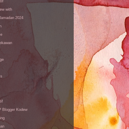
tif
iew with
amadan 2024
n
le
sekawan
age
is
if
Blogger Kodew
ing
han