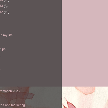
13
(3)
12
(10)
l
in my life
rupa
h
y
r
amadan 2025
ess and marketing