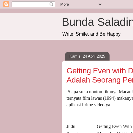
Bunda Saladi
Write, Smile, and Be Happy
Kamis, 24 April 2025
Getting Even with
Adalah Seorang Pe
Siapa suka nonton filmnya Macaula
ternyata film lawas (1994) makany
aplikasi Prime video ya.
Judul : Getting Even With