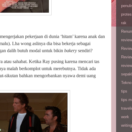
penuli
protes
rak
Renun
u mengerjakan pekerjaan di dunia ‘hitam’ karena anak dan
review
malu). Lha wong aslinya dia bisa bekerja sebagai
Revie
gan dalih butuh modal untuk bikin
bakery
sendiri?
Revie
a atau sahabat. Ketika Ray pusing karena mencari tas
review
nnya malah berkomplot untuk merebutnya. Tidak ada
sepak
sikut-sikutan bahkan mengorbankan nyawa demi uang
Tekno
tips
tips m
travel
work
writing