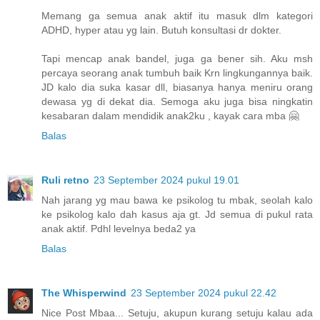
Memang ga semua anak aktif itu masuk dlm kategori
ADHD, hyper atau yg lain. Butuh konsultasi dr dokter.
Tapi mencap anak bandel, juga ga bener sih. Aku msh
percaya seorang anak tumbuh baik Krn lingkungannya baik.
JD kalo dia suka kasar dll, biasanya hanya meniru orang
dewasa yg di dekat dia. Semoga aku juga bisa ningkatin
kesabaran dalam mendidik anak2ku , kayak cara mba 🤗
Balas
Ruli retno
23 September 2024 pukul 19.01
Nah jarang yg mau bawa ke psikolog tu mbak, seolah kalo
ke psikolog kalo dah kasus aja gt. Jd semua di pukul rata
anak aktif. Pdhl levelnya beda2 ya
Balas
The Whisperwind
23 September 2024 pukul 22.42
Nice Post Mbaa... Setuju, akupun kurang setuju kalau ada