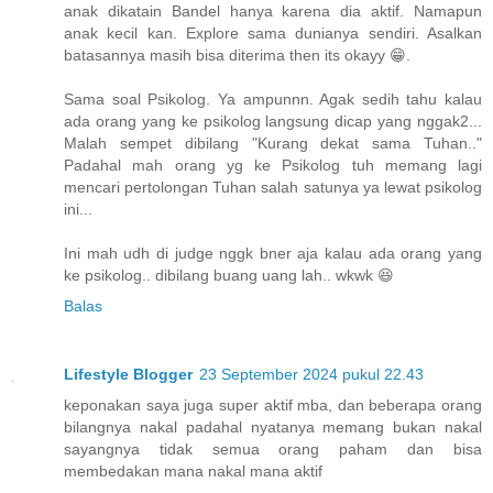
anak dikatain Bandel hanya karena dia aktif. Namapun
anak kecil kan. Explore sama dunianya sendiri. Asalkan
batasannya masih bisa diterima then its okayy 😁.
Sama soal Psikolog. Ya ampunnn. Agak sedih tahu kalau
ada orang yang ke psikolog langsung dicap yang nggak2...
Malah sempet dibilang "Kurang dekat sama Tuhan.."
Padahal mah orang yg ke Psikolog tuh memang lagi
mencari pertolongan Tuhan salah satunya ya lewat psikolog
ini...
Ini mah udh di judge nggk bner aja kalau ada orang yang
ke psikolog.. dibilang buang uang lah.. wkwk 😆
Balas
Lifestyle Blogger
23 September 2024 pukul 22.43
keponakan saya juga super aktif mba, dan beberapa orang
bilangnya nakal padahal nyatanya memang bukan nakal
sayangnya tidak semua orang paham dan bisa
membedakan mana nakal mana aktif