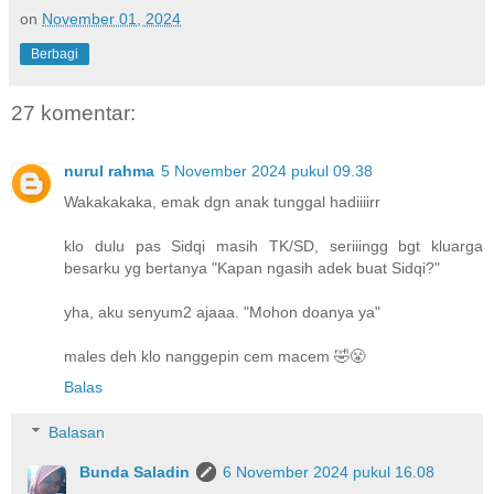
on
November 01, 2024
Berbagi
27 komentar:
nurul rahma
5 November 2024 pukul 09.38
Wakakakaka, emak dgn anak tunggal hadiiiirr
klo dulu pas Sidqi masih TK/SD, seriiingg bgt kluarga
besarku yg bertanya "Kapan ngasih adek buat Sidqi?"
yha, aku senyum2 ajaaa. "Mohon doanya ya"
males deh klo nanggepin cem macem 🤣😤
Balas
Balasan
Bunda Saladin
6 November 2024 pukul 16.08