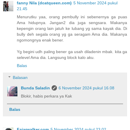
fanny Nila (dcatqueen.com)
5 November 2024 pukul
21.45
Menurutku yaa, orang pembully ini sebenernya ga puas
Ama hidupnya. Jangan2 dia juga sengsara. Makanya
kepengin orang lain jatuh ke lubang yg sama kayak dia. Di
bully deh segala orang yg ga seragam Ama dia. Makanya
ngomongnya enak bener.
Yg begini udh paling bener ga usah diladenin mbak. kita ga
selevel Ama dia. Langsung block kalo aku.
Balas
Balasan
Bunda Saladin
6 November 2024 pukul 16.08
Blokir, habis perkara ya Kak
Balas
Fajarwalker.com
5 November 2024 pukul 23.02