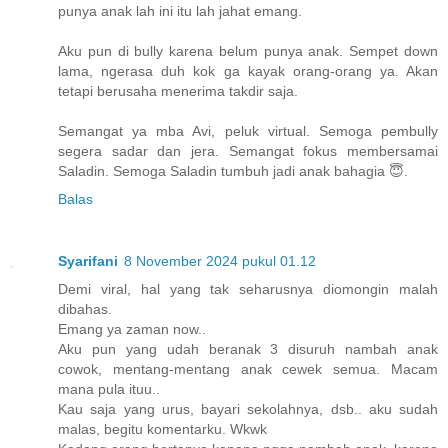
punya anak lah ini itu lah jahat emang.
Aku pun di bully karena belum punya anak. Sempet down
lama, ngerasa duh kok ga kayak orang-orang ya. Akan
tetapi berusaha menerima takdir saja.
Semangat ya mba Avi, peluk virtual. Semoga pembully
segera sadar dan jera. Semangat fokus membersamai
Saladin. Semoga Saladin tumbuh jadi anak bahagia 😇.
Balas
Syarifani
8 November 2024 pukul 01.12
Demi viral, hal yang tak seharusnya diomongin malah
dibahas.
Emang ya zaman now..
Aku pun yang udah beranak 3 disuruh nambah anak
cowok, mentang-mentang anak cewek semua. Macam
mana pula ituu..
Kau saja yang urus, bayari sekolahnya, dsb.. aku sudah
malas, begitu komentarku. Wkwk