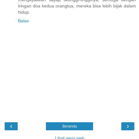
iringan doa kedua orangtua, mereka bisa lebih bijak dalam
hidup.
Balas
‹
›
Beranda
Lihat versi web