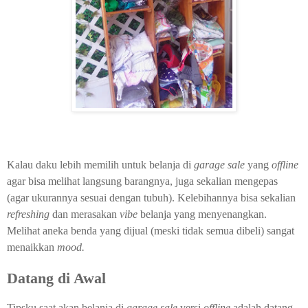
Kalau daku lebih memilih untuk belanja di
garage sale
yang
offline
agar bisa melihat langsung barangnya, juga sekalian mengepas
(agar ukurannya sesuai dengan tubuh). Kelebihannya bisa sekalian
refreshing
dan merasakan
vibe
belanja yang menyenangkan.
Melihat aneka benda yang dijual (meski tidak semua dibeli) sangat
menaikkan
mood.
Datang di Awal
Tipsku saat akan belanja di
garage sale
versi
offline
adalah datang