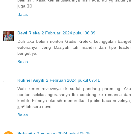
juga 👍🏿
Balas
Dewi Rieka
2 Februari 2024 pukul 06.39
Duh aku belum nonton Gadis Kretek, ketinggalan banget
euforianya. Jeng Dasiyah tuh mandiri dan tipe leader
banget ya..
Balas
Kuliner Asyik
2 Februari 2024 pukul 07.41
Wah keren reviewnya dr sudut pandang parenting. Aku
nonton sekilas ngerasanya lbh condong ke romansa dan
konflik. Filmnya oke sih menurutku. Tp blm baca novelnya,
jgn² lbh seru novel
Balas
Sukacita
2 Februari 2024 pukul 08.25