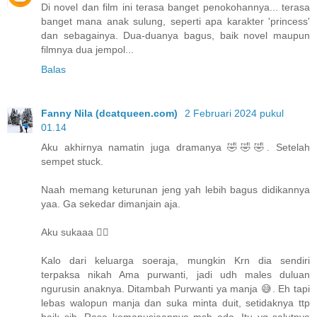
Di novel dan film ini terasa banget penokohannya... terasa
banget mana anak sulung, seperti apa karakter 'princess'
dan sebagainya. Dua-duanya bagus, baik novel maupun
filmnya dua jempol...
Balas
Fanny Nila (dcatqueen.com)
2 Februari 2024 pukul
01.14
Aku akhirnya namatin juga dramanya 🤣🤣🤣. Setelah
sempet stuck.
Naah memang keturunan jeng yah lebih bagus didikannya
yaa. Ga sekedar dimanjain aja.
Aku sukaaa 👍🏿
Kalo dari keluarga soeraja, mungkin Krn dia sendiri
terpaksa nikah Ama purwanti, jadi udh males duluan
ngurusin anaknya. Ditambah Purwanti ya manja 😅. Eh tapi
lebas walopun manja dan suka minta duit, setidaknya ttp
baik sih. Rasa kemanusiaannya msh ada. Itu yg salutnya