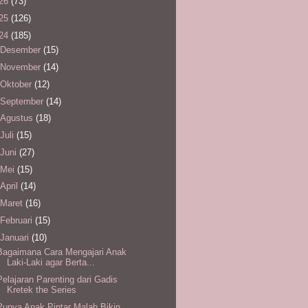
26
(73)
25
(126)
24
(185)
Desember
(15)
November
(14)
Oktober
(12)
September
(14)
Agustus
(18)
Juli
(15)
Juni
(27)
Mei
(15)
April
(14)
Maret
(16)
Februari
(15)
Januari
(10)
Bagaimana Cara Mengajari Anak
Laki-Laki agar Berta...
Pelajaran Parenting dari Gadis
Kretek the Series
Punya Anak Pintar Malah Bikin