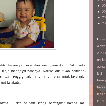
►
20
►
20
►
20
►
20
Labe
a day 
ADHD
aneka
alita badannya besar dan menggemaskan. Daku suka
aqiqa
 ingin menggigit pahanya. Karena dilakukan berulang-
Bali
hwa menggigit adalah salah satu cara untuk bercanda,
beaut
 yang ketakutan.
belaja
bisnis
BPN R
rnyata G dan Saladin sering bertengkar karena satu