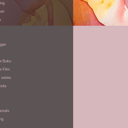
ing
han
s
gan
w Buku
w Film
 series
bola
enulis
ing