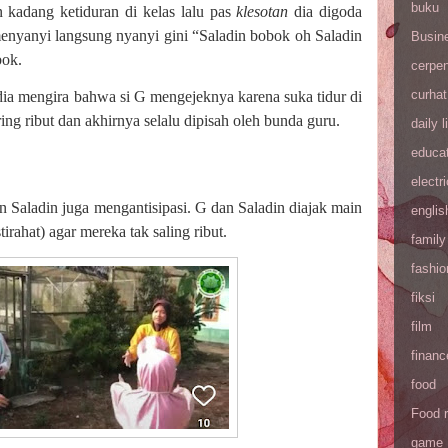
buku
 kadang ketiduran di kelas lalu pas
klesotan
dia digoda
nyanyi langsung nyanyi gini “Saladin bobok oh Saladin
Busin
bok.
cerpe
curhat
ia mengira bahwa si G mengejeknya karena suka tidur di
ering ribut dan akhirnya selalu dipisah oleh bunda guru.
daily l
educa
electri
 Saladin juga mengantisipasi. G dan Saladin diajak main
englis
irahat) agar mereka tak saling ribut.
family
fashio
fiksi
film
financ
food
Food 
game