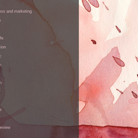
ess and marketing
n
ife
tion
c
h
n
e
review