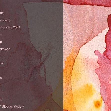
tif
iew with
amadan 2024
n
le
sekawan
age
is
if
Blogger Kodew