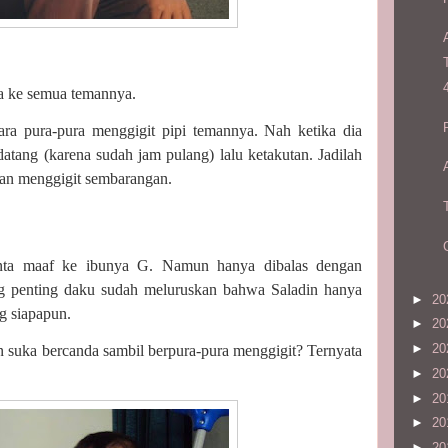
a ke semua temannya.
ra pura-pura menggigit pipi temannya. Nah ketika dia
atang (karena sudah jam pulang) lalu ketakutan. Jadilah
dan menggigit sembarangan.
inta maaf ke ibunya G. Namun hanya dibalas dengan
ang penting daku sudah meluruskan bahwa Saladin hanya
►
20
g siapapun.
►
20
►
20
n suka bercanda sambil berpura-pura menggigit? Ternyata
►
20
►
20
►
20
►
20