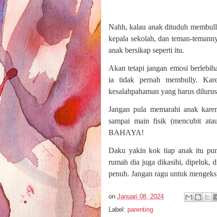
Nahh, kalau anak dituduh membull
kepala sekolah, dan teman-temanny
anak bersikap seperti itu.
Akan tetapi jangan emosi berlebi
ia tidak pernah membully. Kare
kesalahpahaman yang harus dilurus
Jangan pula memarahi anak kare
sampai main fisik (mencubit
BAHAYA!
Daku yakin kok tiap anak itu pun
rumah dia juga dikasihi, dipeluk, d
penuh. Jangan ragu untuk mengeksp
on
Januari 08, 2024
Label:
parenting