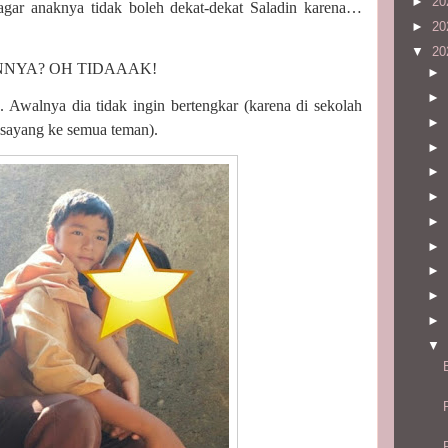
►
20
gar anaknya tidak boleh dekat-dekat Saladin karena…
►
20
▼
20
NYA? OH TIDAAAK!
►
►
n. Awalnya dia tidak ingin bertengkar (karena di sekolah
►
h-sayang ke semua teman).
►
►
►
►
►
►
►
►
▼