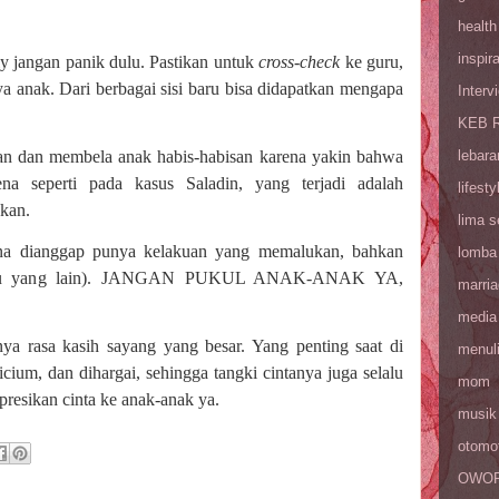
health
inspira
y jangan panik dulu. Pastikan untuk
cross-check
ke guru,
a anak. Dari berbagai sisi baru bisa didapatkan mengapa
Interv
KEB R
han dan membela anak habis-habisan karena yakin bahwa
lebara
na seperti pada kasus Saladin, yang terjadi adalah
lifesty
kan.
lima 
na dianggap punya kelakuan yang memalukan, bahkan
lomba
 atau yang lain). JANGAN PUKUL ANAK-ANAK YA,
marri
media
ya rasa kasih sayang yang besar. Yang penting saat di
menul
icium, dan dihargai, sehingga tangki cintanya juga selalu
mom
resikan cinta ke anak-anak ya.
musik
otomot
OWOP 