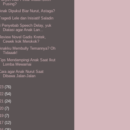
Pusing?
Anak Dipukul Biar Nurut, Astaga?
Tragedi Lele dan Inisiatif Saladin
4 Penyebab Speech Delay, yuk
Diatasi agar Anak Lan...
Review Novel Gadis Kretek,
Cewek kok Merokok?
Anakku Membully Temannya? Oh
Tidaaak!
Tips Mendampingi Anak Saat Ikut
Lomba Mewarnai
Cara agar Anak Nurut Saat
Dibawa Jalan-Jalan
23
(76)
22
(54)
21
(24)
20
(7)
19
(7)
17
(12)
16
(25)