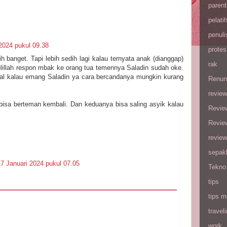
parent
pelati
penuli
2024 pukul 09.38
protes
ih banget. Tapi lebih sedih lagi kalau ternyata anak (dianggap)
rak
ulillah respon mbak ke orang tua temennya Saladin sudah oke.
al kalau emang Saladin ya cara bercandanya mungkin kurang
Renun
review
isa berteman kembali. Dan keduanya bisa saling asyik kalau
Revie
Revie
review
sepak
17 Januari 2024 pukul 07.05
Tekno
tips
tips m
travel
work