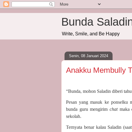
Bunda Saladi
Write, Smile, and Be Happy
Senin, 08 Januari 2024
Anakku Membully T
“Bunda, mohon Saladin diberi tahu 
Pesan yang masuk ke ponselku m
bunda guru mengirim
chat
maka 
sekolah.
Ternyata benar kalau Saladin (saat