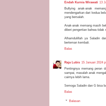
Endah Kurnia Wirawati
13 J
Bullying anak-anak meman
mendengarkan dari kedua bel
yang bersalah.
Anak-anak memang masih bel
diberi pengertian bahwa tidak s
Alhamdulillah ya Saladin d
berteman kembali.
Balas
Raja Lubis
15 Januari 2024 p
Pentingnya memang peran da
sampai, masalah anak mengaka
cairnya lebih lama.
Semoga Saladin dan G bisa b
Balas
Balasan