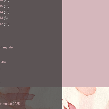
15
(16)
14
(13)
13
(3)
12
(10)
l
in my life
rupa
h
y
r
amadan 2025