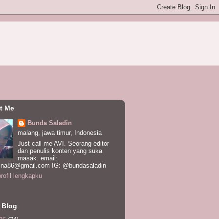
t Me
Bunda Saladin
malang, jawa timur, Indonesia
Just call me AVI. Seorang editor
dan penulis konten yang suka
masak. email:
ina86@gmail.com IG: @bundasaladin
profil lengkapku
 Blog