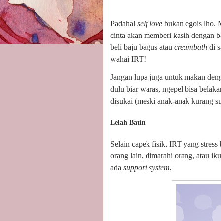
Padahal
self love
bukan egois lho. M
cinta akan memberi kasih dengan b
beli baju bagus atau
creambath
di 
wahai IRT!
Jangan lupa juga untuk makan dengan
dulu biar waras, ngepel bisa bela
disukai (meski anak-anak kurang su
Lelah Batin
Selain capek fisik, IRT yang stress 
orang lain, dimarahi orang, atau i
ada
support system.