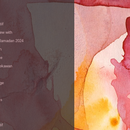
tif
iew with
amadan 2024
n
le
sekawan
age
is
if