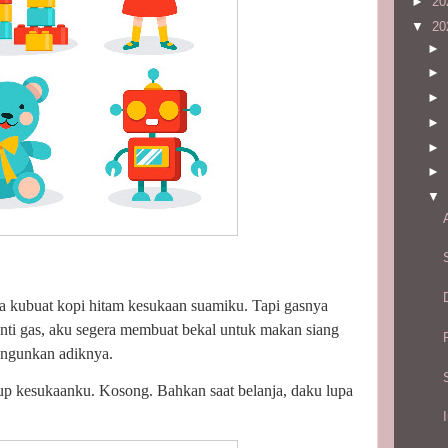
►
20
▼
20
►
►
►
►
►
►
▼
ra kubuat kopi hitam kesukaan suamiku. Tapi gasnya
nti gas, aku segera membuat bekal untuk makan siang
angunkan adiknya.
celup kesukaanku. Kosong. Bahkan saat belanja, daku lupa