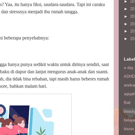
►
20
s? Yaa, itu hanya fiksi, saudara-saudara. Tapi ini caraku
►
20
dan stressnya menjadi ibu rumah tangga.
►
20
►
20
►
20
Ini beberapa penyebabnya:
►
20
Labe
gga hanya punya sedikit waktu untuk dirinya sendiri, saat
a day 
jibaku di dapur dan lanjut mengurus anak-anak dan suami.
ADHD
h, dia tidak bisa rebahan, tapi masih harus beberes rumah
aneka
sore, bahkan malam hari.
aqiqa
Bali
beaut
belaja
bisnis