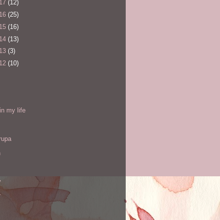
17
(12)
16
(25)
15
(16)
14
(13)
13
(3)
12
(10)
l
in my life
rupa
h
y
r