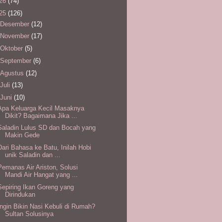
26
(74)
25
(126)
Desember
(12)
November
(17)
Oktober
(5)
September
(6)
Agustus
(12)
Juli
(13)
Juni
(10)
Apa Keluarga Kecil Masaknya
Dikit? Bagaimana Jika ...
Saladin Lulus SD dan Bocah yang
Makin Gede
Dari Bahasa ke Batu, Inilah Hobi
unik Saladin dan ...
Pemanas Air Ariston, Solusi
Mandi Air Hangat yang ...
Sepiring Ikan Goreng yang
Dirindukan
Ingin Bikin Nasi Kebuli di Rumah?
Sultan Solusinya