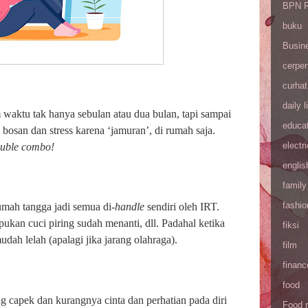
BPN R
buku
Busin
cerpe
curhat
daily l
m waktu tak hanya sebulan atau dua bulan, tapi sampai
educa
bosan dan stress karena ‘jamuran’, di rumah saja.
electri
uble combo!
englis
family
fashio
umah tangga jadi semua di-
handle
sendiri oleh IRT.
pukan cuci piring sudah menanti, dll. Padahal ketika
fiksi
ah lelah (apalagi jika jarang olahraga).
film
financ
food
ng capek dan kurangnya cinta dan perhatian pada diri
Food 