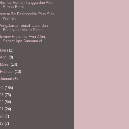
Aku Ibu Rumah Tangga dan Aku
Stress Berat
How to Be Fashionable Plus-Size
Woman
Pengalaman Sunat Laser dan
Bocil yang Makin Pinter
Review Heavenly Ever After,
Seperti Apa Suasana di...
Mei
(11)
April
(8)
Maret
(14)
Februari
(10)
Januari
(8)
24
(185)
23
(76)
22
(54)
21
(24)
20
(7)
19
(7)