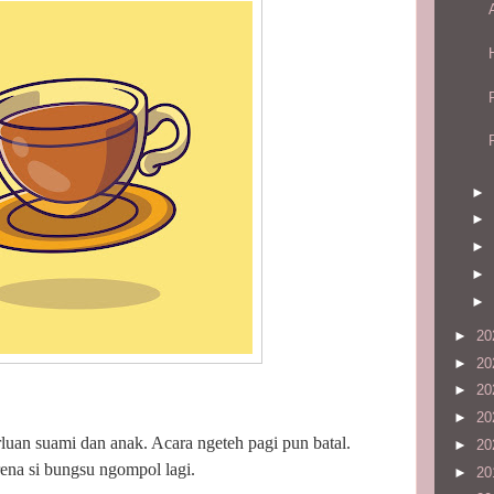
►
►
►
►
►
►
20
►
20
►
20
►
20
luan suami dan anak. Acara ngeteh pagi pun batal.
►
20
ena si bungsu ngompol lagi.
►
20