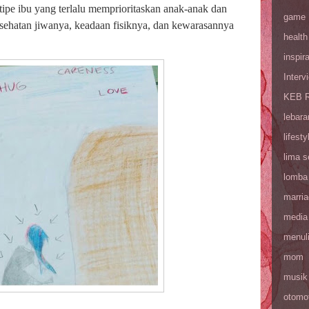
tipe ibu yang terlalu memprioritaskan anak-anak dan
game
sehatan jiwanya, keadaan fisiknya, dan kewarasannya
health
inspira
Interv
KEB R
lebara
lifesty
lima 
lomba
marri
media
menul
mom
musik
otomot