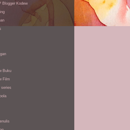
Blogger Kodew
ing
han
s
gan
w Buku
w Film
 series
bola
enulis
ing