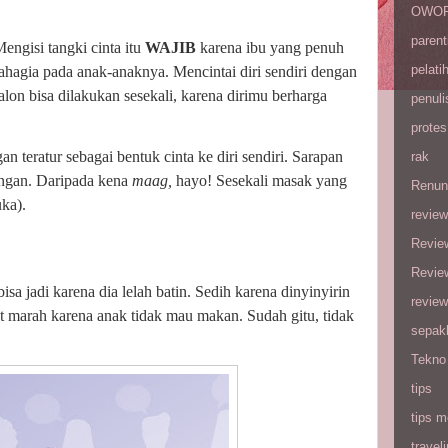
OWOP 
parent
engisi tangki cinta itu
WAJIB
karena ibu yang penuh
pelati
ahagia pada anak-anaknya. Mencintai diri sendiri dengan
salon bisa dilakukan sesekali, karena dirimu berharga
penuli
protes
 teratur sebagai bentuk cinta ke diri sendiri. Sarapan
rak
kangan. Daripada kena
maag,
hayo! Sesekali masak yang
Renun
ka).
review
Revie
Revie
bisa jadi karena dia lelah batin. Sedih karena dinyinyirin
review
kut marah karena anak tidak mau makan. Sudah gitu, tidak
sepak
Tekno
tips
tips m
travel