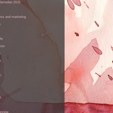
amadan 2025
ess and marketing
n
ife
tion
c
h
n
e
review