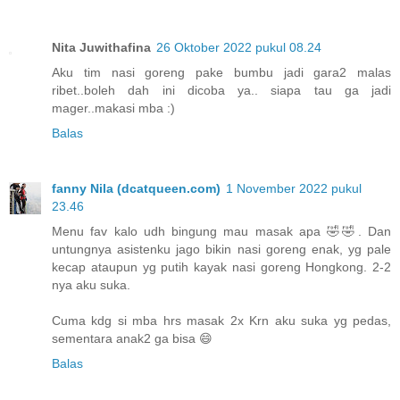
Nita Juwithafina
26 Oktober 2022 pukul 08.24
Aku tim nasi goreng pake bumbu jadi gara2 malas
ribet..boleh dah ini dicoba ya.. siapa tau ga jadi
mager..makasi mba :)
Balas
fanny Nila (dcatqueen.com)
1 November 2022 pukul
23.46
Menu fav kalo udh bingung mau masak apa 🤣🤣. Dan
untungnya asistenku jago bikin nasi goreng enak, yg pale
kecap ataupun yg putih kayak nasi goreng Hongkong. 2-2
nya aku suka.
Cuma kdg si mba hrs masak 2x Krn aku suka yg pedas,
sementara anak2 ga bisa 😄
Balas