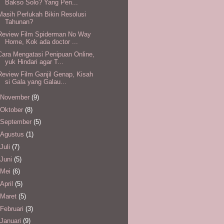
Bakso Solo? Yang Pen...
Masih Perlukah Bikin Resolusi
Tahunan?
Review Film Spiderman No Way
Home, Kok ada doctor ...
Cara Mengatasi Penipuan Online,
yuk Hindari agar T...
Review Film Ganjil Genap, Kisah
si Gala yang Galau...
November
(9)
Oktober
(8)
September
(5)
Agustus
(1)
Juli
(7)
Juni
(5)
Mei
(6)
April
(5)
Maret
(5)
Februari
(3)
Januari
(9)