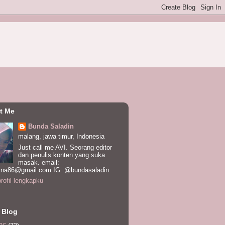
t Me
Bunda Saladin
malang, jawa timur, Indonesia
Just call me AVI. Seorang editor
dan penulis konten yang suka
masak. email:
ina86@gmail.com IG: @bundasaladin
profil lengkapku
 Blog