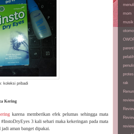
menul
mom
musik
otomot
OWOP 
parent
pelati
penuli
protes
rak
i pribadi
Renun
review
ta Kering
Revie
ering
karena memberikan efek pelumas sehingga mata
Revie
s #InstoDryEyes 3 kali sehari maka kekeringan pada mata
review
l jadi aman banget dipakai.