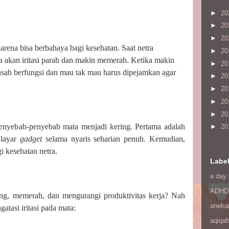
►
20
►
20
►
20
arena bisa berbahaya bagi kesehatan. Saat netra
►
20
 akan iritasi parah dan makin memerah. Ketika makin
►
20
usah berfungsi dan mau tak mau harus dipejamkan agar
►
20
►
20
►
20
►
20
enyebab-penyebab mata menjadi kering. Pertama adalah
►
20
 layar
gadget
selama nyaris seharian penuh. Kemudian,
i kesehatan netra.
Labe
a day 
ADHD
g, memerah, dan mengurangi produktivitas kerja? Nah
aneka
atasi iritasi pada mata:
aqiqa