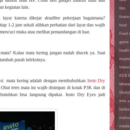
aja sambil lihat HP. Coba deh
gadget
ditaruh dulu lalu
n kegiatan lain.
film
financ
 layar karena dikejar
deadline
pekerjaan bagaimana?
iap 1-2 jam sekali alihkan perhatian dari layar dan wajib
food
a mencuci muka atau melihat pemandangan di luar.
Food 
game
health
mata? Kalau mata kering jangan malah diucek ya. Saat
inspira
tambah parah infeksinya.
Interv
KEB R
asi
mata kering adalah dengan membubuhkan
Insto Dry
lebara
Obat tetes mata ini wajib disimpan di kotak P3K dan di
lifesty
ibutuhkan bisa langsung dipakai. Insto Dry Eyes jadi
lima 
lomba
marri
media