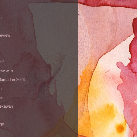
e
review
tif
iew with
amadan 2024
n
le
sekawan
age