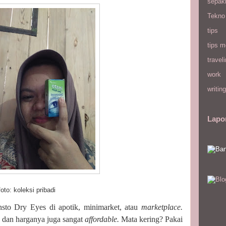
sepak
Tekno
tips
tips m
travel
work
writing
Lapo
si pribadi
sto Dry Eyes di apotik, minimarket, atau
marketplace.
dan harganya juga sangat
affordable.
Mata kering? Pakai