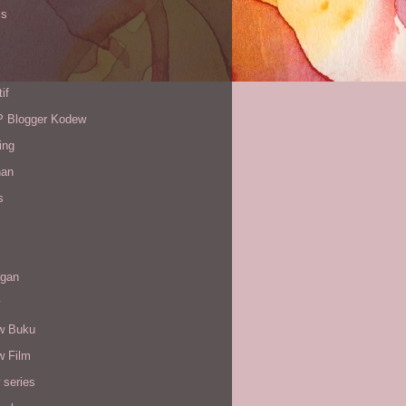
is
if
Blogger Kodew
ing
han
s
gan
w Buku
w Film
 series