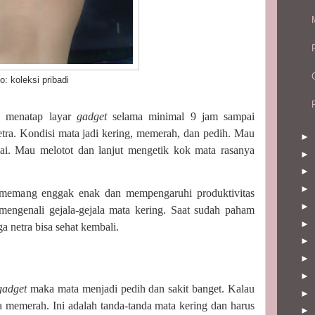
: koleksi pribadi
n menatap layar
gadget
selama minimal 9 jam sampai
etra. Kondisi mata jadi kering, memerah, dan pedih. Mau
►
ai. Mau melotot dan lanjut mengetik kok mata rasanya
►
►
►
a memang enggak enak dan mempengaruhi produktivitas
►
 mengenali gejala-gejala mata kering. Saat sudah paham
►
ga netra bisa sehat kembali.
►
►
►
gadget
maka mata menjadi pedih dan sakit banget. Kalau
►
a memerah. Ini adalah tanda-tanda mata kering dan harus
►