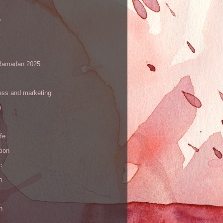
y
r
amadan 2025
ess and marketing
n
ife
tion
c
h
n