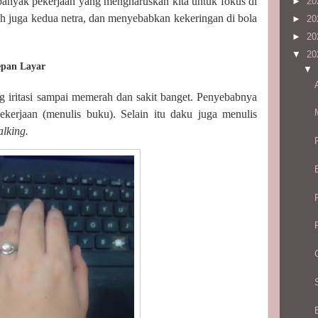
banyak pekerjaan yang mengharuskan kita untuk fokus di
►
20
ah juga kedua netra, dan menyebabkan kekeringan di bola
►
20
►
20
▼
20
epan Layar
▼
iritasi sampai memerah dan sakit banget. Penyebabnya
pekerjaan (menulis buku). Selain itu daku juga menulis
alking.