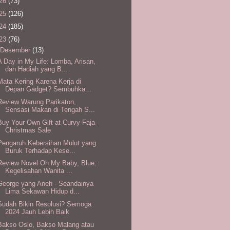
26
(73)
25
(126)
24
(185)
23
(76)
Desember
(13)
A Day in My Life: Lomba, Arisan,
dan Hadiah yang B...
Mata Kering Karena Kerja di
Depan Gadget? Sembuhka...
Review Warung Parikaton,
Sensasi Makan di Tengah S...
Buy Your Own Gift at Curvy-Faja
Christmas Sale
Pengaruh Kebersihan Mulut yang
Buruk Terhadap Kese...
Review Novel Oh My Baby, Blue:
Kegelisahan Wanita ...
George yang Aneh - Seandainya
Lima Sekawan Hidup d...
Sudah Bikin Resolusi? Semoga
2024 Jauh Lebih Baik
Bakso Oslo, Bakso Malang atau