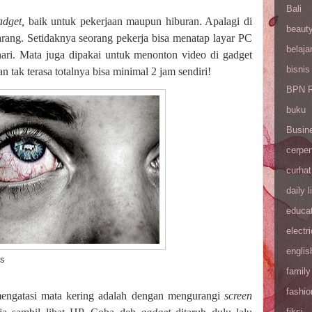
Bali
adget,
baik untuk pekerjaan maupun hiburan. Apalagi di
beaut
karang. Setidaknya seorang pekerja bisa menatap layar PC
belaja
hari. Mata juga dipakai untuk menonton video di gadget
bisnis
dan tak terasa totalnya bisa minimal 2 jam sendiri!
BPN R
buku
Busin
cerpe
curhat
daily l
educa
electri
englis
s
family
fashio
 mengatasi mata kering adalah dengan mengurangi
screen
fiksi