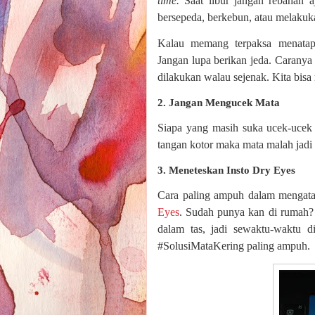
time.
Saat libur jangan rebahan 
bersepeda, berkebun, atau melakuka
Kalau memang terpaksa menatap
Jangan lupa berikan jeda. Caranya t
dilakukan walau sejenak. Kita bis
2. Jangan Mengucek Mata
Siapa yang masih suka ucek-ucek 
tangan kotor maka mata malah jadi 
3. Meneteskan Insto Dry Eyes
Cara paling ampuh dalam mengat
Eyes
. Sudah punya kan di rumah? 
dalam tas, jadi sewaktu-waktu d
#SolusiMataKering paling ampuh.