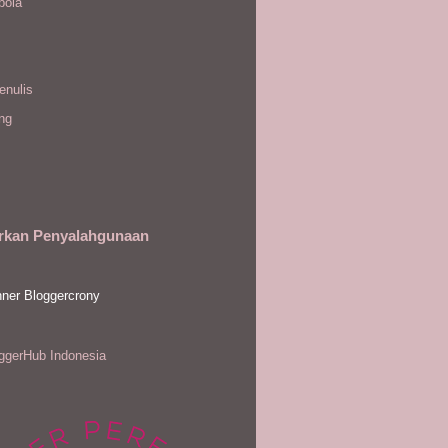
bola
enulis
ing
rkan Penyalahgunaan