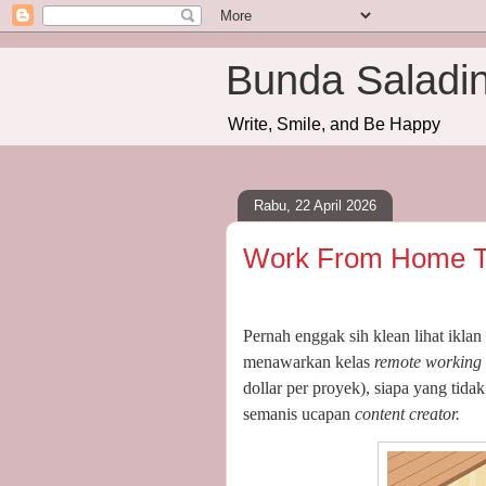
Bunda Saladi
Write, Smile, and Be Happy
Rabu, 22 April 2026
Work From Home T
Pernah enggak sih klean lihat ikl
menawarkan kelas
remote working
dollar per proyek), siapa yang tid
semanis ucapan
content creator.