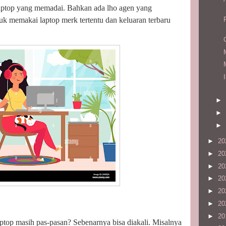
 laptop yang memadai. Bahkan ada lho agen yang
uk memakai laptop merk tertentu dan keluaran terbaru
►
►
►
►
20
►
20
►
20
►
20
►
20
►
20
►
20
aptop masih pas-pasan? Sebenarnya bisa diakali. Misalnya