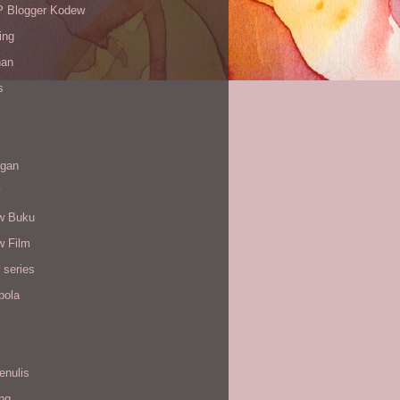
Blogger Kodew
ing
han
s
gan
w Buku
w Film
 series
bola
enulis
ing