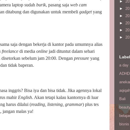
►
20
kamera laptop sudah
burik
, pasang saja
web cam
►
20
tan ditabung dan digunakan untuk membeli
gadget
yang
►
20
►
20
►
20
►
20
ama saja dengan bekerja di kantor pada umumnya alias
u
freelance
di media
online
jadi dituntut dalam sehari
Labe
s disetorkan sebelum jam 20:00. Dengan
pressure
yang
 dan tidak baperan.
a day 
ADHD
aneka
sa inggris? Bisa iya dan bisa tidak. Jika agennya lokal
aqiqa
rus mahir
English
. Akan tetapi kalau kantornya di luar
Bali
ng harus dilalui (
reading, listening, grammar
) plus tes
beaut
g, jangan malas ya!
belaja
bisnis