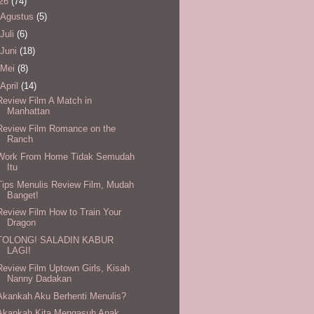
26
(74)
Agustus
(5)
Juli
(6)
Juni
(18)
Mei
(8)
April
(14)
Review Film A Match in
Manhattan
Review Film Romance on the
Ranch
Work From Home Tidak Semudah
Itu
Tips Menulis Review Film, Mudah
Banget!
Review Film How to Train Your
Dragon
TOLONG! SALADIN KABUR
LAGI!
Review Film Uptown Girls, Kisah
Nanny Dadakan
Akankah Aku Berhenti Menulis?
Akankah Kita Mengasuh Anak