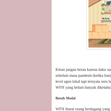
Klean jangan heran karena daku s
sebelum masa pandemi (ketika ban
level agen lokal tapi ternyata seru
WFH yang belum banyak diketahu
Butuh Modal
WFH ibarat orang berdagang yang 