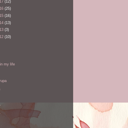
17
(12)
16
(25)
15
(16)
14
(13)
13
(3)
12
(10)
l
in my life
rupa
h
y
r