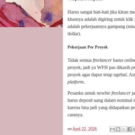
Harus sangat hati-hati jika klean m
khasnya adalah digiring untuk klik 
adalah pekerjaannya gampang (misa
dollar).
Pekerjaan Per Proyek
Tidak semua
freelancer
harus
onli
proyek, jadi ya WFH pas dikasih
p
proyek agar dapur tetap ngebul. Atau
platform
.
Pesanku untuk
newbie freelancer
j
harus deposit uang dalam nominal t
karena bisa jadi yang didapatkan p
caranya.
on
April 22, 2026