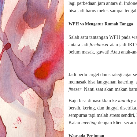
lagi perbedaan jam antara di Indone
bisa jadi harus melek sampai tenga
WFH vs Mengatur Rumah Tangga
Salah satu tantangan WFH pada wa
antara jadi
freelancer
atau jadi IRT
belum masak, gawat! Atau anak-ana
Jadi perlu target dan strategi agar
memasak bisa langganan katering, 
freezer
. Nanti saat akan makan bar
Baju bisa dimasukkan ke
laundry
a
bersih, kering, dan tinggal disetrik
sempurna tapi malah stress sendiri,
Kalau
meeting
dengan klien secara
Waspada Penipuan