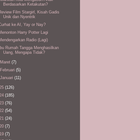
Berdasarkan Ketakutan?
Review Film Stargirl, Kisah Gadis
Unik dan Nyentrik
Curhat ke AI, Yay or Nay?
Menonton Harry Potter Lagi
Mendengarkan Radio (Lagi)
Ibu Rumah Tangga Menghasilkan
Uang, Mengapa Tidak?
Maret
(7)
Februari
(5)
Januari
(11)
25
(126)
24
(185)
23
(76)
22
(54)
21
(24)
20
(7)
19
(7)