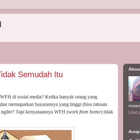
n
Abou
idak Semudah Itu
an WFH di sosial media? Ketika banyak orang yang
dan memaparkan bayarannya yang tinggi (bisa ratusan
nonav
ak ngiler? Tapi kenyataannya WFH (
work from home
) tidak
Lihat 
Arsip