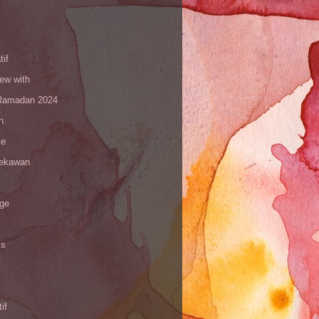
tif
iew with
amadan 2024
n
le
sekawan
age
is
if