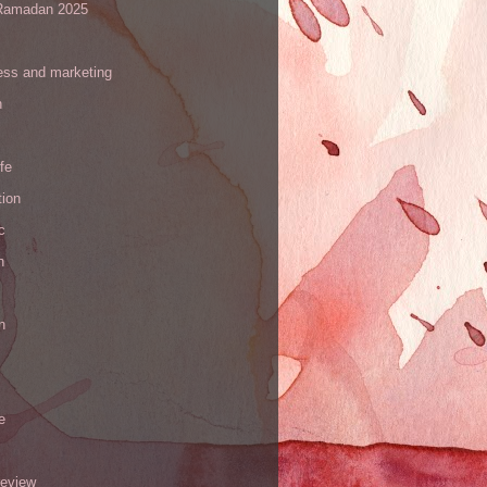
amadan 2025
ess and marketing
n
ife
tion
c
h
n
e
review