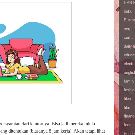
BPN R
buku
Busin
cerpe
curhat
daily l
educa
electri
englis
family
fashio
fiksi
film
financ
ersyaratan dari kantornya. Bisa jadi mereka minta
food
ang ditentukan (biasanya 8 jam kerja). Akan tetapi lihat
Food 