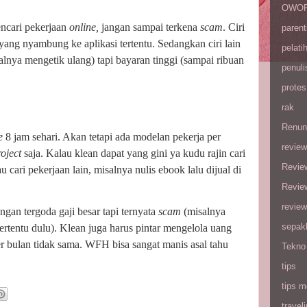
OWOP 
encari pekerjaan
online,
jangan sampai terkena
scam
. Ciri
parent
yang nyambung ke aplikasi tertentu. Sedangkan ciri lain
pelati
lnya mengetik ulang) tapi bayaran tinggi (sampai ribuan
penuli
protes
rak
Renun
ne
8 jam sehari. Akan tetapi ada modelan pekerja per
review
roject
saja. Kalau klean dapat yang gini ya kudu rajin cari
Revie
 cari pekerjaan lain, misalnya nulis ebook lalu dijual di
Revie
review
angan tergoda gaji besar tapi ternyata
scam
(misalnya
sepak
ertentu dulu). Klean juga harus pintar mengelola uang
er bulan tidak sama. WFH bisa sangat manis asal tahu
Tekno
tips
tips m
travel