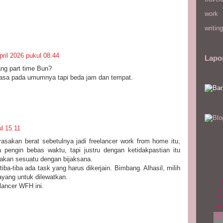
work
writing
pril 2026 pukul 08.44
Lapo
ang part time Bun?
biasa pada umumnya tapi beda jam dan tempat.
ul 15.11
asakan berat sebetulnya jadi freelancer work from home itu,
a pengin bebas waktu, tapi justru dengan ketidakpastian itu
akan sesuatu dengan bijaksana.
iba-tiba ada task yang harus dikerjain. Bimbang. Alhasil, milih
ayang untuk dilewatkan.
lancer WFH ini.