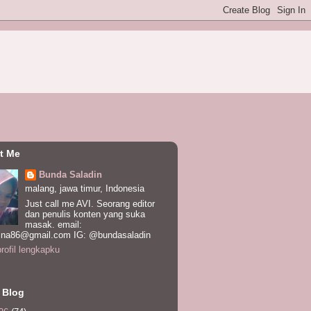
t Me
Bunda Saladin
malang, jawa timur, Indonesia
Just call me AVI. Seorang editor
dan penulis konten yang suka
masak. email:
ina86@gmail.com IG: @bundasaladin
profil lengkapku
 Blog