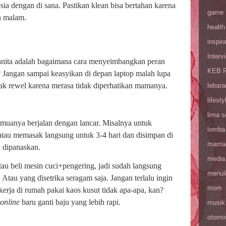
sia dengan di sana. Pastikan klean bisa bertahan karena
game
h malam.
health
inspira
Interv
nita adalah bagaimana cara menyeimbangkan peran
KEB R
? Jangan sampai keasyikan di depan laptop malah lupa
k rewel karena merasa tidak diperhatikan mamanya.
lebara
lifesty
lima 
 semuanya berjalan dengan lancar. Misalnya untuk
lomba
atau memasak langsung untuk 3-4 hari dan disimpan di
marri
u dipanaskan.
media
tau beli mesin cuci+pengering, jadi sudah langsung
menul
a. Atau yang disetrika seragam saja. Jangan terlalu ingin
mom
 kerja di rumah pakai kaos kusut tidak apa-apa, kan?
online
baru ganti baju yang lebih rapi.
musik
otomot