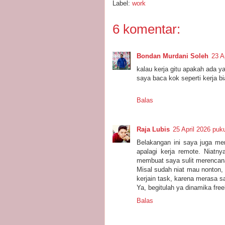
Label:
work
6 komentar:
Bondan Murdani Soleh
23 A
kalau kerja gitu apakah ada y
saya baca kok seperti kerja 
Balas
Raja Lubis
25 April 2026 puk
Belakangan ini saya juga mer
apalagi kerja remote. Niatny
membuat saya sulit merencan
Misal sudah niat mau nonton, t
kerjain task, karena merasa s
Ya, begitulah ya dinamika free
Balas