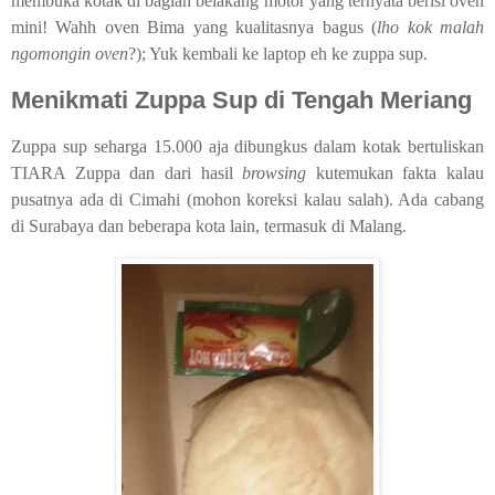
membuka kotak di bagian belakang motor yang ternyata berisi oven
mini! Wahh oven Bima yang kualitasnya bagus (
lho kok malah
ngomongin oven
?); Yuk kembali ke laptop eh ke zuppa sup.
Menikmati Zuppa Sup di Tengah Meriang
Zuppa sup seharga 15.000 aja dibungkus dalam kotak bertuliskan
TIARA Zuppa dan dari hasil
browsing
kutemukan fakta kalau
pusatnya ada di Cimahi (mohon koreksi kalau salah). Ada cabang
di Surabaya dan beberapa kota lain, termasuk di Malang.