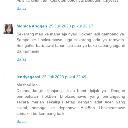
Abis itu kinum teh kotak/teh botolnya. Beuuuhhh..nyesss
Balas
Monica Anggen
25 Juli 2023 pukul 22.17
Sekarang mau ke mana aja nyari Hokben jadi gampang ya.
Sampe ke Lhoksumawe juga sekarang ada ya ternyata.
Seingatku baru awal tahun lalu apa ya buka cabang juga di
Banjarmasin
Balas
lendyagassi
25 Juli 2023 pukul 22.49
MashaAllah~
Dimana langit dijunjung, disitu bumi dpijak ya.. Dengan
pembukaan HokBen Lhokseumawe yang berlangsung
secara meriah sekaligus tetap dengan adat Aceh yang
islami, semoga ke depannya HokBen Lhokseumawe
semakin berkembang baik.
Balas