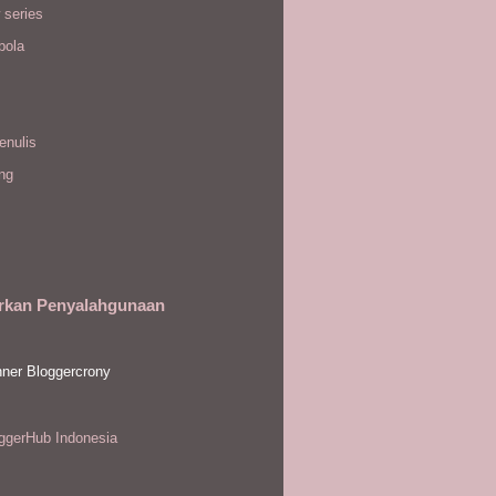
 series
bola
enulis
ing
rkan Penyalahgunaan