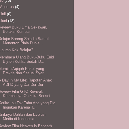
26
(73)
Agustus
(4)
Juli
(6)
Juni
(18)
Review Buku Lima Sekawan,
Beraksi Kembali
Belajar Bareng Saladin Sambil
Menonton Piala Dunia...
Liburan Kok Belajar?
Membaca Ulang Buku-Buku Enid
Blyton Ketika Sudah D...
Memilih Aqiqah Paket yang
Praktis dan Sesuai Syari...
A Day in My Life: Rapotan Anak
ADHD yang Dar-Der-Dor
Review Film GTO Revival,
Kembalinya Onizuka Sensei
Ketika Ibu Tak Tahu Apa yang Dia
Inginkan Karena T...
Uniknya Dahlan dan Evolusi
Media di Indonesia
Review Film Heaven is Beneath