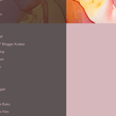
is
if
Blogger Kodew
ing
han
s
gan
w Buku
w Film