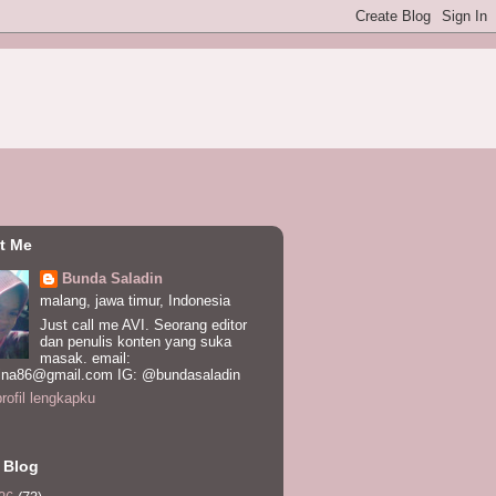
t Me
Bunda Saladin
malang, jawa timur, Indonesia
Just call me AVI. Seorang editor
dan penulis konten yang suka
masak. email:
ina86@gmail.com IG: @bundasaladin
profil lengkapku
 Blog