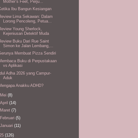
Mother’s Feet, Perju...
Ketika Ibu Bangun Kesiangan
Review Lima Sekawan: Dalam
Lorong Pencoleng, Petua...
Review Young Sherlock,
Kejeniusan Detektif Muda
Review Buku Dari Rue Saint
Simon ke Jalan Lembang,...
Serunya Membuat Pizza Sendiri
Membaca Buku di Perpustakaan
vs Aplikasi
Idul Adha 2026 yang Campur-
Aduk
Mengapa Anakku ADHD?
Mei
(8)
April
(14)
Maret
(7)
Februari
(5)
Januari
(11)
25
(126)