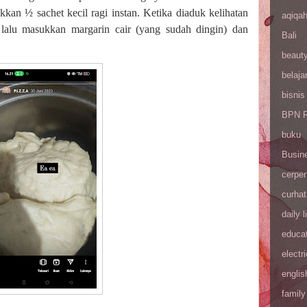
kkan ½ sachet kecil ragi instan. Ketika diaduk kelihatan
aqiqa
f, lalu masukkan margarin cair (yang sudah dingin) dan
Bali
beaut
belaja
bisnis
BPN R
buku
Busin
cerpe
curhat
daily l
educa
electri
englis
family