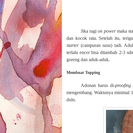
Jika ragi
on power
maka sta
dan kocok rata. Setelah itu, teri
starter
(campuran susu) tadi. Adu
terlalu encer bisa ditambah 2-3 sdm
goreng dan aduk-aduk.
Membuat Topping
Adonan harus di-
proofing
mengembang. Waktunya minimal 1
dulu.