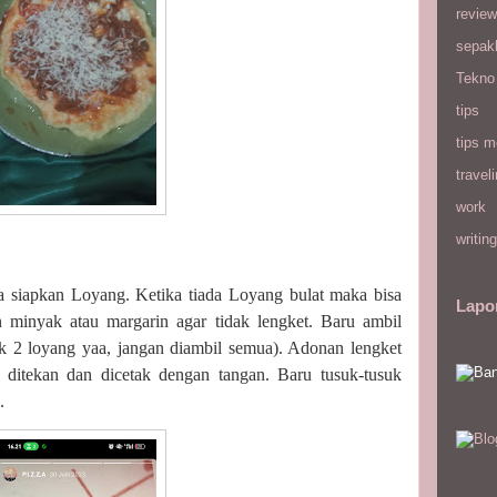
review
sepak
Tekno
tips
tips m
travel
work
writing
ya siapkan Loyang. Ketika tiada Loyang bulat maka bisa
Lapo
 minyak atau margarin agar tidak lengket. Baru ambil
uk 2 loyang yaa, jangan diambil semua). Adonan lengket
p ditekan dan dicetak dengan tangan. Baru tusuk-tusuk
.