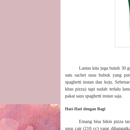
Lantas kita juga butuh 30 gr
satu sachet susu bubuk yang puti
spaghetti instan dan keju. Seben
khas pizza) tapi sudah terlalu la
pakai saus spaghetti instan saja.
Hati-Hati dengan Ragi
Emang bisa bikin pizza t
susu cair (210 cc) yang dihangatka