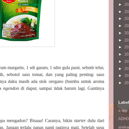
►
20
►
20
►
20
►
20
►
20
►
20
►
20
►
20
►
20
am margarin, 1 sdt garam, 1 sdm gula pasir, sebutir telur,
►
20
h, sebotol saus tomat, dan yang paling penting: saus
►
20
arnya daku masih ada stok oregano (bumbu untuk aroma
►
20
ma
ngendon
di dapur, sampai tidak harum lagi. Gantinya
Labe
a day 
ADHD
anpa mengadon? Bisaaa! Caranya, bikin
starter
dulu dari
n. Jangan terlalu panas nanti raginya mati. Setelah susu
aneka