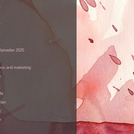
h
y
r
amadan 2025
ess and marketing
n
ife
tion
c
h