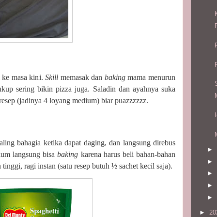
i ke masa kini.
Skill
memasak dan
baking
mama menurun
ukup sering bikin pizza juga. Saladin dan ayahnya suka
 resep (jadinya 4 loyang medium) biar puazzzzzz.
ling bahagia ketika dapat daging, dan langsung direbus
►
elum langsung bisa
baking
karena harus beli bahan-bahan
►
tinggi, ragi instan (satu resep butuh ½ sachet kecil saja).
►
►
►
►
20