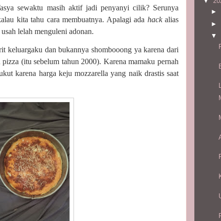
▼
20
sya sewaktu masih aktif jadi penyanyi cilik? Serunya
►
kalau kita tahu cara membuatnya. Apalagi ada
hack
alias
►
k usah lelah menguleni adonan.
▼
rit keluargaku dan bukannya shombooong ya karena dari
pizza (itu sebelum tahun 2000). Karena mamaku pernah
kukut karena harga keju mozzarella yang naik drastis saat