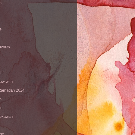
n
e
review
tif
iew with
amadan 2024
n
le
sekawan
age