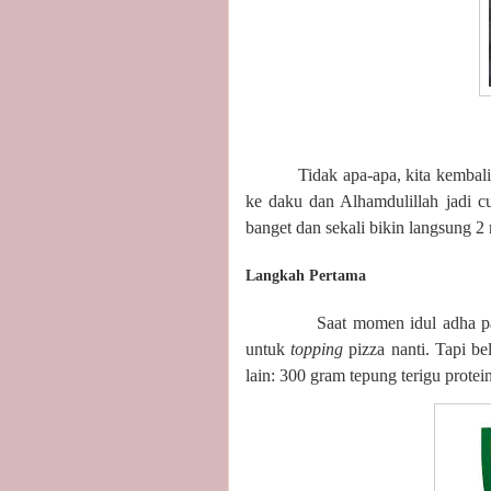
Tidak apa-apa, kita kembal
ke daku dan Alhamdulillah jadi c
banget dan sekali bikin langsung 2
Langkah Pertama
Saat momen idul adha pa
untuk
topping
pizza nanti. Tapi b
lain: 300 gram tepung terigu protein 