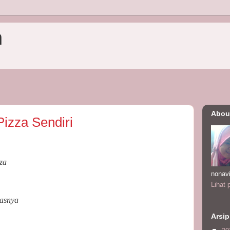
n
Abou
izza Sendiri
za
nonav
Lihat 
uasnya
Arsip