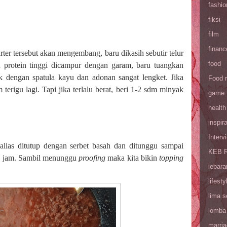
fashio
fiksi
film
financ
rter tersebut akan mengembang, baru dikasih sebutir telur
food
gu protein tinggi dicampur dengan garam, baru tuangkan
k dengan spatula kayu dan adonan sangat lengket. Jika
Food 
 terigu lagi. Tapi jika terlalu berat, beri 1-2 sdm minyak
game
health
inspira
Interv
alias ditutup dengan serbet basah dan ditunggu sampai
KEB R
 jam. Sambil menunggu
proofing
maka kita bikin
topping
lebara
lifesty
lima 
lomba
marri