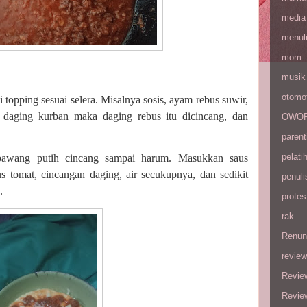
media
menul
mom
musik
otomot
 topping sesuai selera. Misalnya sosis, ayam rebus suwir,
t daging kurban maka daging rebus itu dicincang, dan
OWOP 
parent
pelati
bawang putih cincang sampai harum. Masukkan saus
us tomat, cincangan daging, air secukupnya, dan sedikit
penuli
.
protes
rak
Renun
review
Revie
Revie