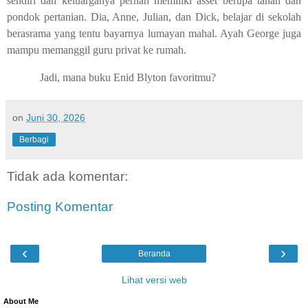
sendiri dan keluarganya pernah memiliki asset berupa tanah dan
pondok pertanian. Dia, Anne, Julian, dan Dick, belajar di sekolah
berasrama yang tentu bayarnya lumayan mahal. Ayah George juga
mampu memanggil guru privat ke rumah.
Jadi, mana buku Enid Blyton favoritmu?
on
Juni 30, 2026
Berbagi
Tidak ada komentar:
Posting Komentar
‹
›
Beranda
Lihat versi web
About Me