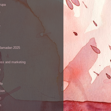
rupa
h
y
r
amadan 2025
ess and marketing
n
ife
tion
c
h