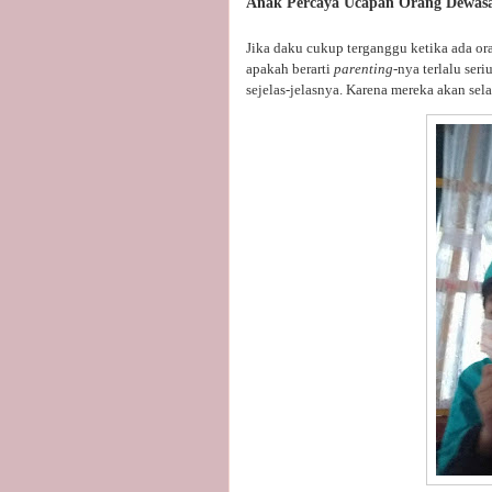
Anak Percaya Ucapan Orang Dewas
Jika daku cukup terganggu ketika ada o
apakah berarti
parenting-
nya terlalu ser
sejelas-jelasnya. Karena mereka akan sel