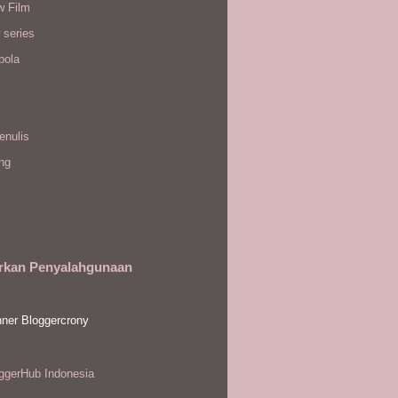
w Film
 series
bola
enulis
ing
rkan Penyalahgunaan