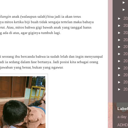
►
►
ilangin
anak (walaupun salah) bisa jadi ia akan terus
►
20
a mitos ketika biji buah tidak sengaja tertelan maka bahaya
►
20
rut. Atau, mitos bahwa gigi bawah anak yang tanggal harus
►
20
 ada di atas, agar giginya tumbuh lagi.
►
20
►
20
►
20
ai seorang ibu bercanda bahwa ia sudah lelah dan ingin menyumpal
►
20
di ia sedang dalam fase bertanya. Jadi posisi kita sebagai orang
 jawaban yang benar, bukan yang ngawur.
►
20
►
20
►
20
►
20
Labe
a day 
ADHD