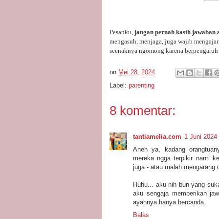
Pesanku,
jangan pernah kasih jawaban a
mengasuh, menjaga, juga wajib mengajari
seenaknya ngomong karena berpengaruh
on
Mei 28, 2024
Label:
parenting
8 komentar:
tantiamelia.com
1 Juni 2024
Aneh ya, kadang orangtuan
mereka ngga terpikir nanti 
juga - atau malah mengarang 
Huhu... aku nih bun yang suk
aku sengaja memberikan jaw
ayahnya hanya bercanda.
Balas