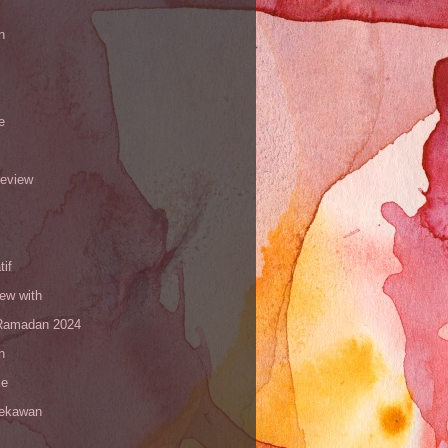
n
e
review
tif
iew with
amadan 2024
n
le
sekawan