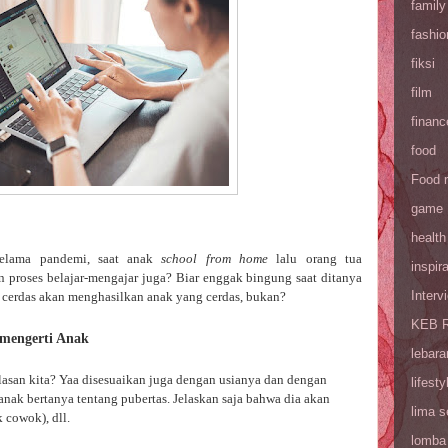
family
fashio
fiksi
film
financ
food
Food 
game
health
elama pandemi, saat anak
school from home
lalu orang tua
inspira
proses belajar-mengajar juga? Biar enggak bingung saat ditanya
Interv
g cerdas akan menghasilkan anak yang cerdas, bukan?
KEB R
imengerti Anak
lebara
asan kita? Yaa disesuaikan juga dengan usianya dan dengan
lifesty
anak bertanya tentang pubertas. Jelaskan saja bahwa dia akan
lima 
 cowok), dll.
lomba