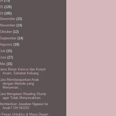
26
(73)
25
(126)
24
(185)
Desember
(15)
November
(14)
Oktober
(12)
September
(14)
Agustus
(18)
Juli
(15)
Juni
(27)
Mei
(15)
Jamu Beras Kencur dan Kunyit
Asam, Sahabat Keluarg...
Cara Membangunkan Anak
dengan Metode yang
Menyenan...
Cara Mengatasi Reading Slump
agar Tidak Menyesakkan
Memberikan Jawaban Ngawur ke
Anak? OH NOOO
4 Pesan Untukku di Masa Depan