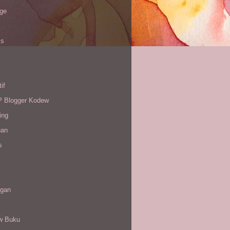
age
is
if
Blogger Kodew
ing
han
s
gan
w Buku