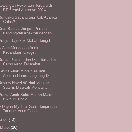
Lowongan Pekerjaan Terbaru di
PT Serasi Autoraya 2024
Bundaku Sayang tapi Kok Ayahku
Galak?
Dear Bunda, Jangan Pernah
Bandingkan Anakmu dengan...
Punya Bayi kok Mahal Banget?
6 Cara Mencegah Anak
Kecanduan Gadget
Bunda Posesif dan Izin Ramadan
Camp yang Terlambat
Ketika Anak Minta Sesuatu
Apakah Harus Langsung Di...
Review Novel 90 Hari Mencari
Suami, Bisakah Mencar...
Punya Anak Suka Makan Malah
Bikin Pusing?
A Day in My Life: Soto Banjar dan
Tantrum yang Gahar
April
(14)
Maret
(16)