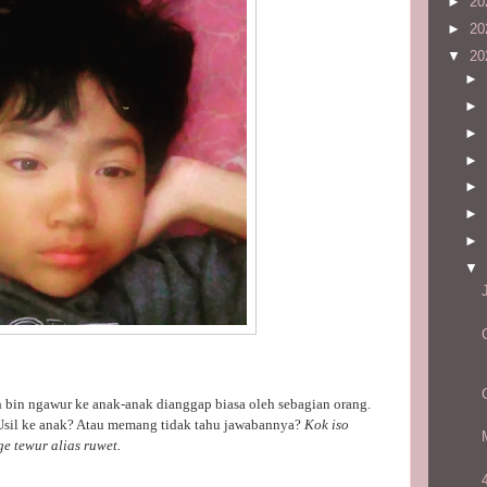
►
20
►
20
▼
20
►
►
►
►
►
►
►
▼
 bin ngawur ke anak-anak dianggap biasa oleh sebagian orang.
 Usil ke anak? Atau memang tidak tahu jawabannya?
Kok iso
e tewur alias ruwet.