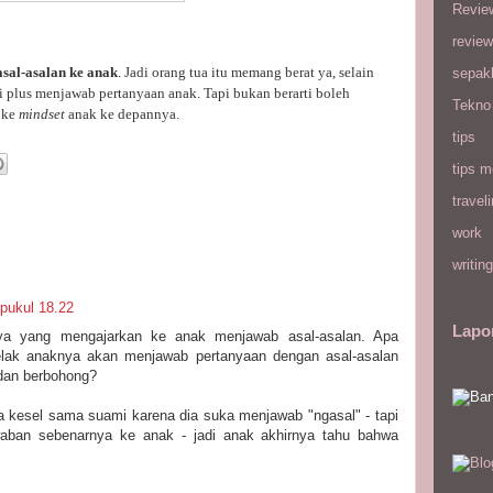
Revie
review
sal-asalan ke anak
. Jadi orang tua itu memang berat ya, selain
sepak
 plus menjawab pertanyaan anak. Tapi bukan berarti boleh
Tekno
 ke
mindset
anak ke depannya.
tips
tips m
travel
work
writing
 pukul 18.22
Lapo
ya yang mengajarkan ke anak menjawab asal-asalan. Apa
kelak anaknya akan menjawab pertanyaan dengan asal-asalan
dan berbohong?
a kesel sama suami karena dia suka menjawab "ngasal" - tapi
aban sebenarnya ke anak - jadi anak akhirnya tahu bahwa