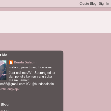
t Me
Bunda Saladin
malang, jawa timur, Indonesia
Just call me AVI. Seorang editor
dan penulis konten yang suka
masak. email:
ina86@gmail.com IG: @bundasaladin
profil lengkapku
 Blog