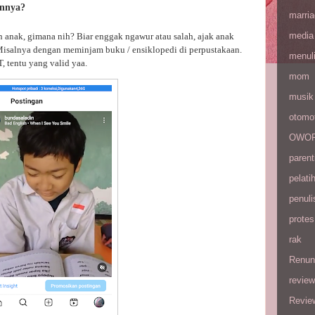
annya?
marri
media
n anak, gimana nih? Biar enggak ngawur atau salah, ajak anak
Misalnya dengan meminjam buku / ensiklopedi di perpustakaan.
menul
, tentu yang valid yaa.
mom
musik
otomot
OWOP 
parent
pelati
penuli
protes
rak
Renun
review
Revie