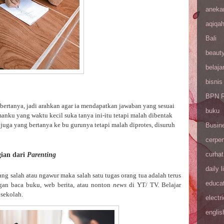
aneka
aqiqa
Bali
beaut
belaja
bisnis
BPN R
 bertanya, jadi arahkan agar ia mendapatkan jawaban yang sesuai
buku
anku yang waktu kecil suka tanya ini-itu tetapi malah dibentak
juga yang bertanya ke bu gurunya tetapi malah diprotes, disuruh
Busin
cerpe
curhat
ian dari
Parenting
daily l
ng salah atau ngawur maka salah satu tugas orang tua adalah terus
educa
an baca buku, web berita, atau nonton
news
di YT/ TV. Belajar
 sekolah.
electri
englis