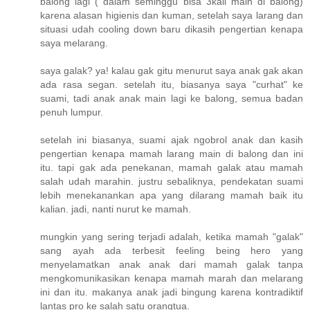
balong lagi ( dalam seminggu bisa 3kali main di balong)
karena alasan higienis dan kuman, setelah saya larang dan
situasi udah cooling down baru dikasih pengertian kenapa
saya melarang.
saya galak? ya! kalau gak gitu menurut saya anak gak akan
ada rasa segan. setelah itu, biasanya saya "curhat" ke
suami, tadi anak anak main lagi ke balong, semua badan
penuh lumpur.
setelah ini biasanya, suami ajak ngobrol anak dan kasih
pengertian kenapa mamah larang main di balong dan ini
itu. tapi gak ada penekanan, mamah galak atau mamah
salah udah marahin. justru sebaliknya, pendekatan suami
lebih menekanankan apa yang dilarang mamah baik itu
kalian. jadi, nanti nurut ke mamah.
mungkin yang sering terjadi adalah, ketika mamah "galak"
sang ayah ada terbesit feeling being hero yang
menyelamatkan anak anak dari mamah galak tanpa
mengkomunikasikan kenapa mamah marah dan melarang
ini dan itu. makanya anak jadi bingung karena kontradiktif
lantas pro ke salah satu orangtua.