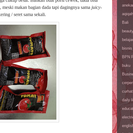
a cukup besar. Bahkan buat porsi cewek, dada bisa
aneka
a, meski makan bagian dada tapi dagingnya sama
juicy-
aqiqa
ering / seret sama sekali.
Bali
beaut
belaja
bisnis
BPN R
buku
Busin
cerpe
curhat
daily l
educa
electri
englis