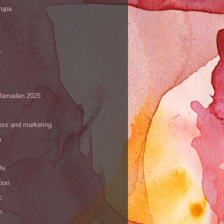
rupa
h
y
r
amadan 2025
ess and marketing
n
ife
tion
c
h