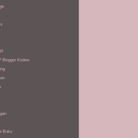
age
is
if
Blogger Kodew
ing
han
s
gan
w Buku