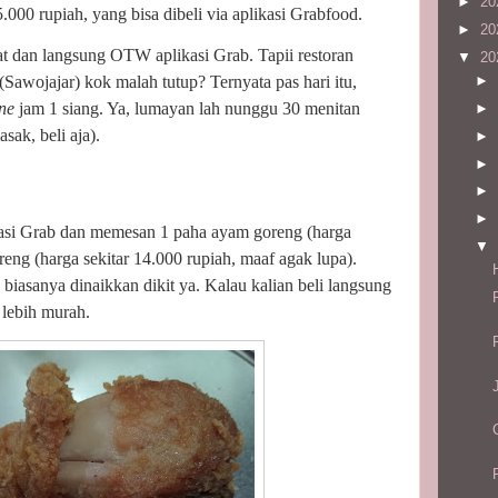
►
20
00 rupiah, yang bisa dibeli via aplikasi Grabfood.
►
20
t dan langsung OTW aplikasi Grab. Tapii restoran
▼
20
awojajar) kok malah tutup? Ternyata pas hari itu,
►
ine
jam 1 siang. Ya, lumayan lah nunggu 30 menitan
►
sak, beli aja).
►
►
►
►
kasi Grab dan memesan 1 paha ayam goreng (harga
▼
eng (harga sekitar 14.000 rupiah, maaf agak lupa).
a biasanya dinaikkan dikit ya. Kalau kalian beli langsung
 lebih murah.