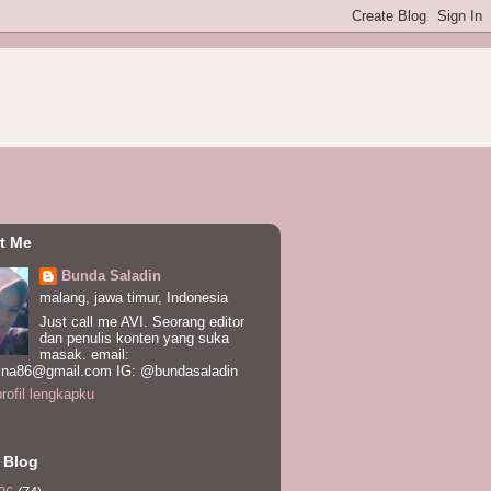
t Me
Bunda Saladin
malang, jawa timur, Indonesia
Just call me AVI. Seorang editor
dan penulis konten yang suka
masak. email:
ina86@gmail.com IG: @bundasaladin
profil lengkapku
 Blog