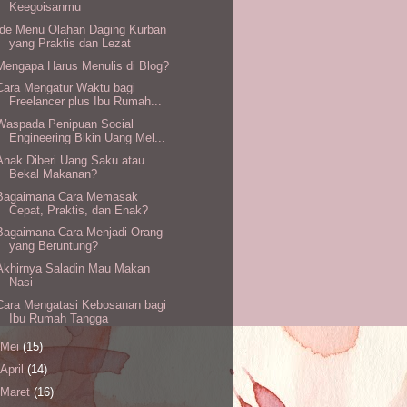
Keegoisanmu
Ide Menu Olahan Daging Kurban
yang Praktis dan Lezat
Mengapa Harus Menulis di Blog?
Cara Mengatur Waktu bagi
Freelancer plus Ibu Rumah...
Waspada Penipuan Social
Engineering Bikin Uang Mel...
Anak Diberi Uang Saku atau
Bekal Makanan?
Bagaimana Cara Memasak
Cepat, Praktis, dan Enak?
Bagaimana Cara Menjadi Orang
yang Beruntung?
Akhirnya Saladin Mau Makan
Nasi
Cara Mengatasi Kebosanan bagi
Ibu Rumah Tangga
Mei
(15)
April
(14)
Maret
(16)