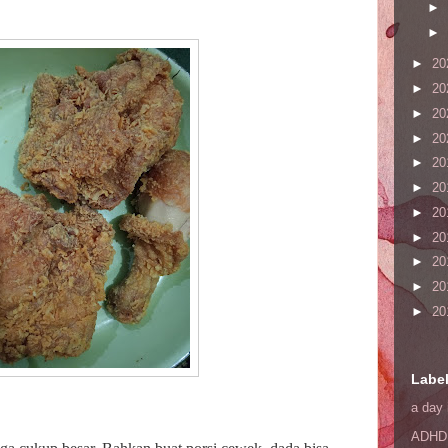
►
►
►
20
►
20
►
20
►
20
►
20
►
20
►
20
►
20
►
20
►
20
►
20
Labe
a day 
ADHD