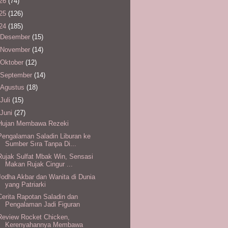
26
(74)
25
(126)
24
(185)
Desember
(15)
November
(14)
Oktober
(12)
September
(14)
Agustus
(18)
Juli
(15)
Juni
(27)
Hujan Membawa Rezeki
Pengalaman Saladin Liburan ke
Sumber Sıra Tanpa Di...
Rujak Sulfat Mbak Win, Sensasi
Makan Rujak Cingur ...
Jodha Akbar dan Wanita di Dunia
yang Patriarki
Cerita Rapotan Saladin dan
Pengalaman Jadi Figuran
Review Rocket Chicken,
Kerenyahannya Membawa