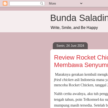
Bunda Saladi
Write, Smile, and Be Happy
Senin, 24 Juni 2024
Review Rocket Chi
Membawa Senyummu
Maraknya gerakan kembali mengko
fried chicken
asli Indonesia mana 
mencoba Rocket Chicken, tanggal 
Nahh cerita awalnya, aku tuh peng
tengah tahun, poin Telkomsel-ku s
mumpung masih tersedia. Setelah b