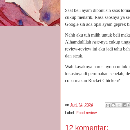
Saat beli ayam dibonusin saos toma
cukup menarik. Rasa saosnya ya se
Google sih ada opsi ayam geprek b
Nahh aku tuh milih untuk beli ma
Alhamdulillah
rate-
nya cukup tinggi
review-review ini aku jadi tahu ba
dan steak.
Wah kayaknya harus nyoba untuk m
lokasinya di perumahan sebelah, 
coba makan Rocket Chicken?
on
Juni 24, 2024
Label:
Food review
12 komentar: