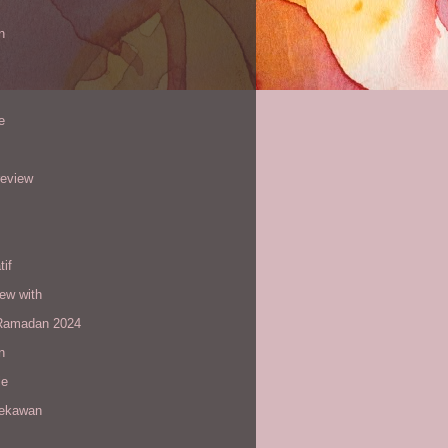
n
e
review
tif
iew with
amadan 2024
n
le
sekawan