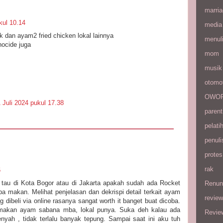
marri
kul 10.14
media
uk dan ayam2 fried chicken lokal lainnya
menul
ocide juga
mom
musik
otomot
OWOP 
 Juli 2024 pukul 17.38
parent
pelati
penuli
protes
rak
6
 tau di Kota Bogor atau di Jakarta apakah sudah ada Rocket
Renun
oba makan. Melihat penjelasan dan dekrispi detail terkait ayam
review
 dibeli via online rasanya sangat worth it banget buat dicoba.
a makan ayam sabana mba, lokal punya. Suka deh kalau ada
Revie
nyah , tidak terlalu banyak tepung. Sampai saat ini aku tuh