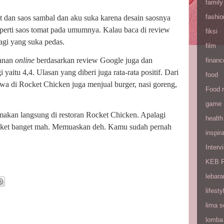
family
fashio
t dan saos sambal dan aku suka karena desain saosnya
perti saos tomat pada umumnya. Kalau baca di review
fiksi
agi yang suka pedas.
film
kanan
online
berdasarkan review Google juga dan
financ
 yaitu 4,4. Ulasan yang diberi juga rata-rata positif. Dari
food
hwa di Rocket Chicken juga menjual burger, nasi goreng,
Food 
game
akan langsung di restoran Rocket Chicken. Apalagi
health
deket banget mah. Memuaskan deh. Kamu sudah pernah
inspira
Interv
KEB R
lebara
lifesty
lima 
lomba