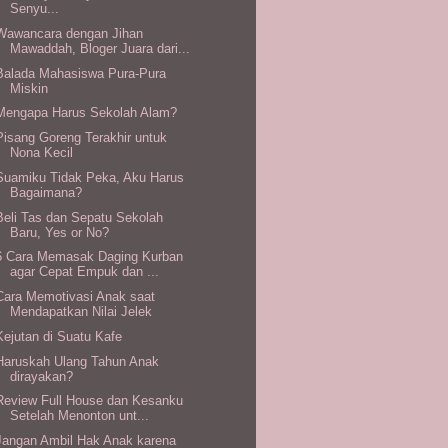
Senyu...
Wawancara dengan Jihan
Mawaddah, Bloger Juara dari...
Balada Mahasiswa Pura-Pura
Miskin
Mengapa Harus Sekolah Alam?
Pisang Goreng Terakhir untuk
Nona Kecil
Suamiku Tidak Peka, Aku Harus
Bagaimana?
Beli Tas dan Sepatu Sekolah
Baru, Yes or No?
6 Cara Memasak Daging Kurban
agar Cepat Empuk dan ...
Cara Memotivasi Anak saat
Mendapatkan Nilai Jelek
Kejutan di Suatu Kafe
Haruskah Ulang Tahun Anak
dirayakan?
Review Full House dan Kesanku
Setelah Menonton unt...
Jangan Ambil Hak Anak karena