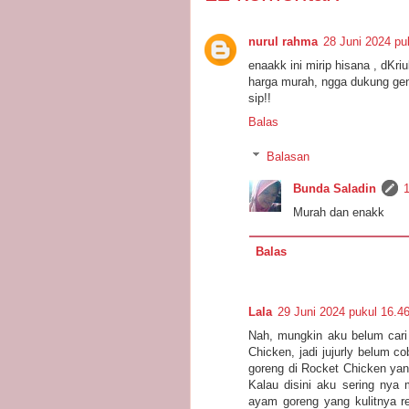
nurul rahma
28 Juni 2024 pu
enaakk ini mirip hisana , dKri
harga murah, ngga dukung gen
sip!!
Balas
Balasan
Bunda Saladin
1
Murah dan enakk
Balas
Lala
29 Juni 2024 pukul 16.4
Nah, mungkin aku belum cari
Chicken, jadi jujurly belum c
goreng di Rocket Chicken yang
Kalau disini aku sering ny
ayam goreng yang kulitnya re