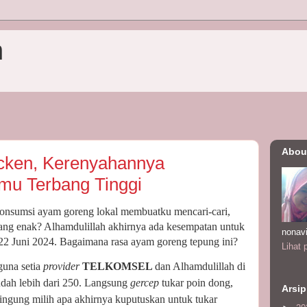
n
Abou
cken, Kerenyahannya
 Terbang Tinggi
nsumsi ayam goreng lokal membuatku mencari-cari,
yang enak? Alhamdulillah akhirnya ada kesempatan untuk
nonav
22 Juni 2024. Bagaimana rasa ayam goreng tepung ini?
Lihat 
guna setia
provider
TELKOMSEL
dan Alhamdulillah di
udah lebih dari 250. Langsung
gercep
tukar poin dong,
Arsip
ingung milih apa akhirnya kuputuskan untuk tukar